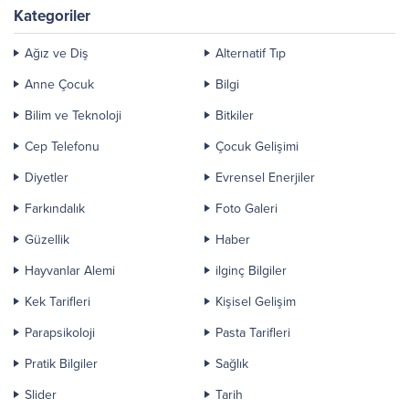
Sevdiği Karısı “Eşsiz” Anis-El
Kategoriler
Doleh’in...
Ağız ve Diş
Alternatif Tıp
Anne Çocuk
Bilgi
Bilim ve Teknoloji
Bitkiler
Cep Telefonu
Çocuk Gelişimi
Diyetler
Evrensel Enerjiler
Farkındalık
Foto Galeri
Güzellik
Haber
Hayvanlar Alemi
ilginç Bilgiler
Kek Tarifleri
Kişisel Gelişim
Parapsikoloji
Pasta Tarifleri
Pratik Bilgiler
Sağlık
Slider
Tarih