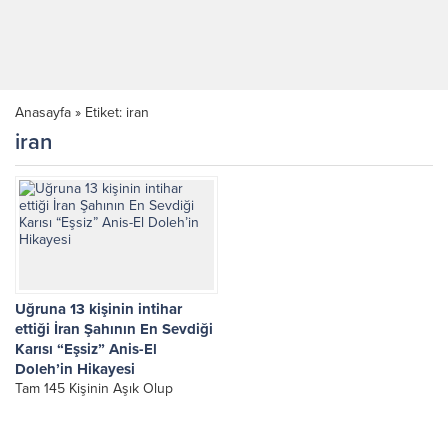
Anasayfa
»
Etiket: iran
iran
Uğruna 13 kişinin intihar
ettiği İran Şahının En Sevdiği
Karısı “Eşsiz” Anis-El
Doleh’in Hikayesi
Tam 145 Kişinin Aşık Olup
13’Ünün “Hayır” Cevabı Aldığı
Için Intihar Ettiği, İran Şahının En