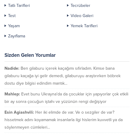
Tatlı Tarifleri
Tecrübeler
Test
Video Galeri
Yaşam
Yemek Tarifleri
Zayıflama
Sizden Gelen Yorumlar
Nadide:
Ben gilaburu içerek kaçağımı sıfırladım. Kimse bana
gilaburu kaçağa iyi gelir demedi, gilaburuyu araştırırken böbrek
dostu diye bilgisi edindim mantık...
Mahlep:
Evet bunu Ukrayna'da da çocuklar için yapıyorlar çok etkili
bir ay sonra çocuğun iştahı ve yüzünün rengi değişiyor
Esin Agiashvili:
Her iki elimde de var. Ve o sezgiler de var?
hissetmek adını koyamamak insanlarla ilgi hislerim kuvvetli ya da
söylenmeyen cümleleri...