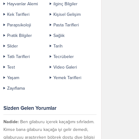
Hayvanlar Alemi
ilginç Bilgiler
Kek Tarifleri
Kişisel Gelişim
Parapsikoloji
Pasta Tarifleri
Pratik Bilgiler
Sağlık
Slider
Tarih
Tatlı Tarifleri
Tecrübeler
Test
Video Galeri
Yaşam
Yemek Tarifleri
Zayıflama
Sizden Gelen Yorumlar
Nadide:
Ben gilaburu içerek kaçağımı sıfırladım.
Kimse bana gilaburu kaçağa iyi gelir demedi,
gilaburuyu araştırırken böbrek dostu diye bilgisi