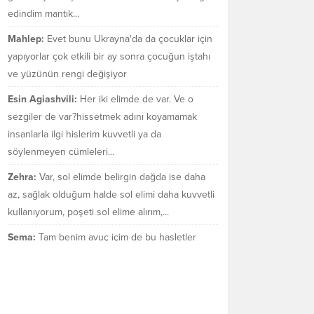
edindim mantık...
Mahlep:
Evet bunu Ukrayna'da da çocuklar için
yapıyorlar çok etkili bir ay sonra çocuğun iştahı
ve yüzünün rengi değişiyor
Esin Agiashvili:
Her iki elimde de var. Ve o
sezgiler de var?hissetmek adını koyamamak
insanlarla ilgi hislerim kuvvetli ya da
söylenmeyen cümleleri...
Zehra:
Var, sol elimde belirgin dağda ise daha
az, sağlak olduğum halde sol elimi daha kuvvetli
kullanıyorum, poşeti sol elime alırım,...
Sema:
Tam benim avuç içim de bu hasletler
bende var mı bilmiyorum. Sezgilerimin çok güçlü
olduğu bir gerçek.