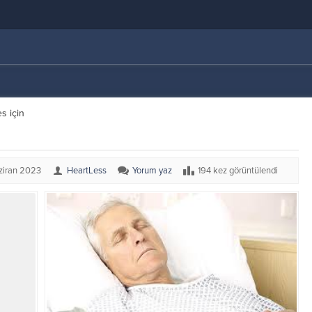
s için
ziran 2023
HeartLess
Yorum yaz
194 kez görüntülendi