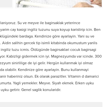
ullaniyoruz. Su ve meyve ile bagirsaklak yeterince
yarim cay kasigi ingiliz tuzunu suya koyup karistirip icin. Ben
klügündeki bardaga. Kendinize göre ayarlayin. Yani su ve
 Aidin salihin gercek tip isimli kitabinda okumustum yanlis
 ingiliz tuzu icmis. Öldügünde bagirsaklari cocuk bagirsagi
tiriyor. Kabizligi gidermek icin iyi. Magnezyumda var icinde. 300
zyum sinirlilige de iyi gelir. Hergün kullanmak iyi olmaz
ida olabilir. Kendinize göre ayarlayin. Bunu kullanmayi
kanir haberiniz olsun. Ek olarak parazitler. Vitamin d damarici
yumurta. Yagli yemekler. Meyve. Siyah ekmek. Erken uyku
yku getirir. Genel saglik konularidir.