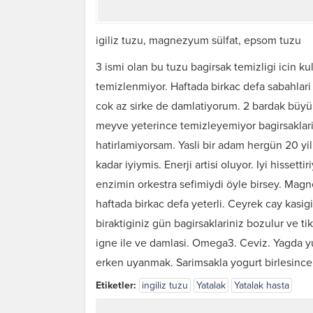
igiliz tuzu, magnezyum sülfat, epsom tuzu
3 ismi olan bu tuzu bagirsak temizligi icin k
temizlenmiyor. Haftada birkac defa sabahlari 
cok az sirke de damlatiyorum. 2 bardak büyü
meyve yeterince temizleyemiyor bagirsaklari.
hatirlamiyorsam. Yasli bir adam hergün 20 yil
kadar iyiymis. Enerji artisi oluyor. Iyi hisset
enzimin orkestra sefimiydi öyle birsey. Magne
haftada birkac defa yeterli. Ceyrek cay kasig
biraktiginiz gün bagirsaklariniz bozulur ve ti
igne ile ve damlasi. Omega3. Ceviz. Yagda 
erken uyanmak. Sarimsakla yogurt birlesince u
Etiketler:
ingiliz tuzu
Yatalak
Yatalak hasta