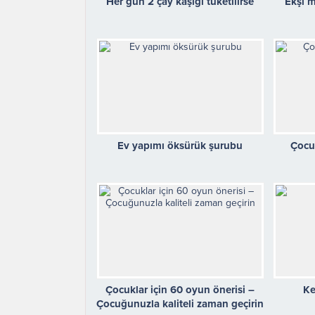
Her gün 2 çay kaşığı tüketilirse
Ekşi m
Ev yapımı öksürük şurubu
Çocuk
Çocuklar için 60 oyun önerisi –
Ke
Çocuğunuzla kaliteli zaman geçirin