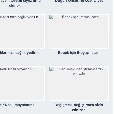
ayalı, Cevizli siyez unlu
Düğün Öncesine Özel Diyet
ekmek
larınıza sağlık yedirin
Bebek için ihtiyaç listesi
fir Nasıl Mayalanır ?
Değişmek, değiştirmek sizin
elinizde