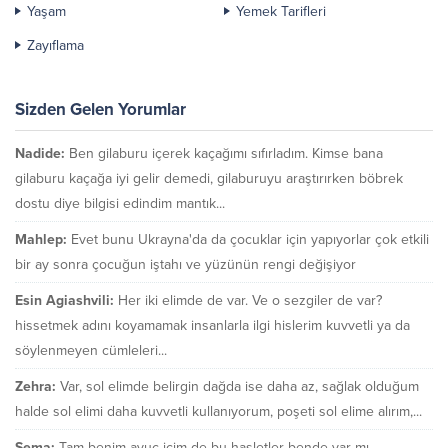
Yaşam
Yemek Tarifleri
Zayıflama
Sizden Gelen Yorumlar
Nadide:
Ben gilaburu içerek kaçağımı sıfırladım. Kimse bana
gilaburu kaçağa iyi gelir demedi, gilaburuyu araştırırken böbrek
dostu diye bilgisi edindim mantık...
Mahlep:
Evet bunu Ukrayna'da da çocuklar için yapıyorlar çok etkili
bir ay sonra çocuğun iştahı ve yüzünün rengi değişiyor
Esin Agiashvili:
Her iki elimde de var. Ve o sezgiler de var?
hissetmek adını koyamamak insanlarla ilgi hislerim kuvvetli ya da
söylenmeyen cümleleri...
Zehra:
Var, sol elimde belirgin dağda ise daha az, sağlak olduğum
halde sol elimi daha kuvvetli kullanıyorum, poşeti sol elime alırım,...
Sema:
Tam benim avuç içim de bu hasletler bende var mı