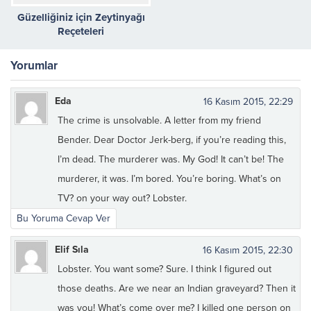
Güzelliğiniz için Zeytinyağı
Reçeteleri
Yorumlar
Eda
16 Kasım 2015, 22:29
The crime is unsolvable. A letter from my friend
Bender. Dear Doctor Jerk-berg, if you’re reading this,
I’m dead. The murderer was. My God! It can’t be! The
murderer, it was. I’m bored. You’re boring. What’s on
TV? on your way out? Lobster.
Bu Yoruma Cevap Ver
Elif Sıla
16 Kasım 2015, 22:30
Lobster. You want some? Sure. I think I figured out
those deaths. Are we near an Indian graveyard? Then it
was you! What’s come over me? I killed one person on