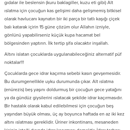
gıdalar ile beslensin (kuru baklagiller, kuzu eti gibi) Alt
ıslatma için çocuğun kas gelişimi daha gelişmemiş bitkisel
olarak havlucanı kaynatın bir iki parça bir tatlı kaşığı çiçek
balı katarak içirin 15 güne çözüm olur Allahın izniyle,
gönlünü yapabilirseniz küçük kupa hacamat bel
bölgesinden yaptırın. İlk tertip şifa olacaktır inşallah.
Altını islatan çocuklarda uygulanabileceğiniz alternatif püf
noktalar!!!
Çocuklarda gece idrar kaçırma sebebi kasın gevşemesidir.
Bu durumgenellikle uyku durumunda çıkar. Alt ıslatma
(enürezis) beş yaşını doldurmuş bir çocuğun gece yatağını
ya da gündüz giysilerini ıslatacak şekilde idrar kaçırmasıdır.
Bir hastalık olarak kabul edilebilmesi için çocuğun beş
yaşından büyük olması, üç ay boyunca haftada en az iki kez
altını ıslatması gereklidir. Üriner inkontinans, mesaneden