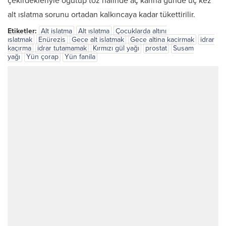
çekirdekleriyle öğütüp toz halinde aç karına günde üç kez
alt ıslatma sorunu ortadan kalkıncaya kadar tükettirilir.
Etiketler:
Alt islatma
Alt ıslatma
Çocuklarda altını
ıslatmak
Enürezis
Gece alt islatmak
Gece altina kacirmak
idrar
kaçırma
idrar tutamamak
Kırmızı gül yağı
prostat
Susam
yağı
Yün çorap
Yün fanila