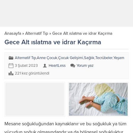
Anasayfa
»
Alternatif Tıp
»
Gece Alt ıslatma ve idrar Kaçırma
Gece Alt ıslatma ve idrar Kaçırma
Alternatif Tıp
,
Anne Çocuk
,
Çocuk Gelişimi
,
Sağlık
,
Tecrübeler
,
Yaşam
3 Şubat 2023
HeartLess
Yorum yaz
221 kez görüntülendi
Mesane soğukluğundan kaynaklanır ve bu soğukluk ya tüm
vücudun soğuk olmasındandır ya da bölgesel soğukluktur.