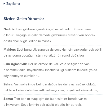
Zayıflama
Sizden Gelen Yorumlar
Nadide:
Ben gilaburu içerek kaçağımı sıfırladım. Kimse bana
gilaburu kaçağa iyi gelir demedi, gilaburuyu araştırırken böbrek
dostu diye bilgisi edindim mantık...
Mahlep:
Evet bunu Ukrayna'da da çocuklar için yapıyorlar çok etkili
bir ay sonra çocuğun iştahı ve yüzünün rengi değişiyor
Esin Agiashvili:
Her iki elimde de var. Ve o sezgiler de var?
hissetmek adını koyamamak insanlarla ilgi hislerim kuvvetli ya da
söylenmeyen cümleleri...
Zehra:
Var, sol elimde belirgin dağda ise daha az, sağlak olduğum
halde sol elimi daha kuvvetli kullanıyorum, poşeti sol elime alırım,...
Sema:
Tam benim avuç içim de bu hasletler bende var mı
bilmiyorum. Sezgilerimin çok güçlü olduğu bir gerçek.