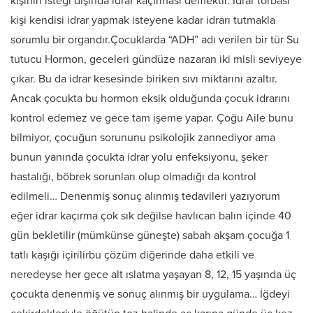
kişinin isteği dışında idrar kaçırması demektir. İdrar torbası
kişi kendisi idrar yapmak isteyene kadar idrarı tutmakla
sorumlu bir organdır.Çocuklarda “ADH” adı verilen bir tür Su
tutucu Hormon, geceleri gündüze nazaran iki misli seviyeye
çıkar. Bu da idrar kesesinde biriken sıvı miktarını azaltır.
Ancak çocukta bu hormon eksik olduğunda çocuk idrarını
kontrol edemez ve gece tam işeme yapar. Çoğu Aile bunu
bilmiyor, çocuğun sorununu psikolojik zannediyor ama
bunun yanında çocukta idrar yolu enfeksiyonu, şeker
hastalığı, böbrek sorunları olup olmadığı da kontrol
edilmeli… Denenmiş sonuç alınmış tedavileri yazıyorum
eğer idrar kaçırma çok sık değilse havlıcan balın içinde 40
gün bekletilir (mümkünse güneşte) sabah akşam çocuğa 1
tatlı kaşığı içirilirbu çözüm diğerinde daha etkili ve
neredeyse her gece alt ıslatma yaşayan 8, 12, 15 yaşında üç
çocukta denenmiş ve sonuç alınmış bir uygulama… İğdeyi