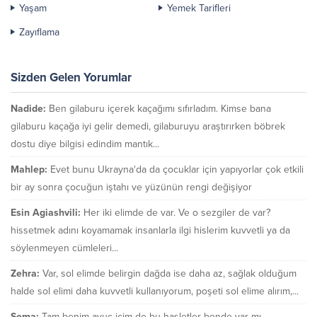
Yaşam
Yemek Tarifleri
Zayıflama
Sizden Gelen Yorumlar
Nadide:
Ben gilaburu içerek kaçağımı sıfırladım. Kimse bana
gilaburu kaçağa iyi gelir demedi, gilaburuyu araştırırken böbrek
dostu diye bilgisi edindim mantık...
Mahlep:
Evet bunu Ukrayna'da da çocuklar için yapıyorlar çok etkili
bir ay sonra çocuğun iştahı ve yüzünün rengi değişiyor
Esin Agiashvili:
Her iki elimde de var. Ve o sezgiler de var?
hissetmek adını koyamamak insanlarla ilgi hislerim kuvvetli ya da
söylenmeyen cümleleri...
Zehra:
Var, sol elimde belirgin dağda ise daha az, sağlak olduğum
halde sol elimi daha kuvvetli kullanıyorum, poşeti sol elime alırım,...
Sema:
Tam benim avuç içim de bu hasletler bende var mı