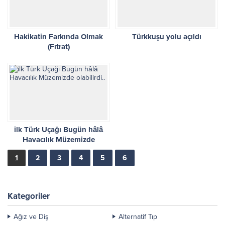
Hakikatin Farkında Olmak
Türkkuşu yolu açıldı
(Fıtrat)
ilk Türk Uçağı Bugün hâlâ
Havacılık Müzemizde
olabilirdi..
1
2
3
4
5
6
Kategoriler
Ağız ve Diş
Alternatif Tıp