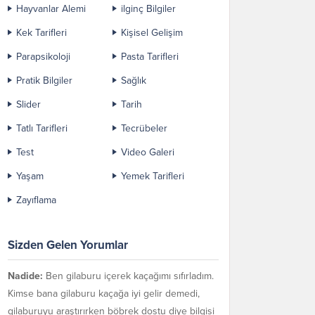
Hayvanlar Alemi
ilginç Bilgiler
Kek Tarifleri
Kişisel Gelişim
Parapsikoloji
Pasta Tarifleri
Pratik Bilgiler
Sağlık
Slider
Tarih
Tatlı Tarifleri
Tecrübeler
Test
Video Galeri
Yaşam
Yemek Tarifleri
Zayıflama
Sizden Gelen Yorumlar
Nadide:
Ben gilaburu içerek kaçağımı sıfırladım.
Kimse bana gilaburu kaçağa iyi gelir demedi,
gilaburuyu araştırırken böbrek dostu diye bilgisi