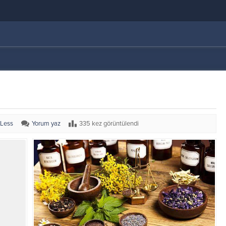
tLess
Yorum yaz
335 kez görüntülendi