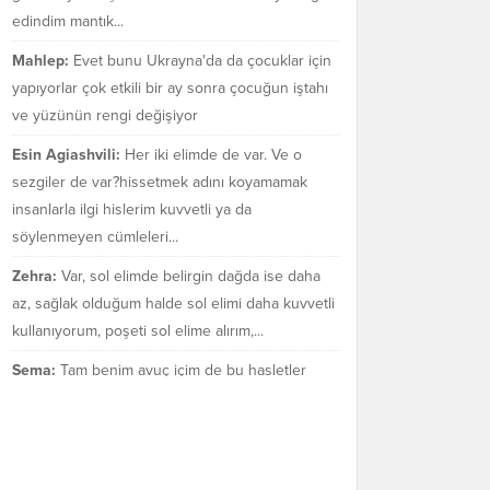
edindim mantık...
Mahlep:
Evet bunu Ukrayna'da da çocuklar için
yapıyorlar çok etkili bir ay sonra çocuğun iştahı
ve yüzünün rengi değişiyor
Esin Agiashvili:
Her iki elimde de var. Ve o
sezgiler de var?hissetmek adını koyamamak
insanlarla ilgi hislerim kuvvetli ya da
söylenmeyen cümleleri...
Zehra:
Var, sol elimde belirgin dağda ise daha
az, sağlak olduğum halde sol elimi daha kuvvetli
kullanıyorum, poşeti sol elime alırım,...
Sema:
Tam benim avuç içim de bu hasletler
bende var mı bilmiyorum. Sezgilerimin çok güçlü
olduğu bir gerçek.