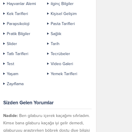
Hayvanlar Alemi
ilginç Bilgiler
Kek Tarifleri
Kişisel Gelişim
Parapsikoloji
Pasta Tarifleri
Pratik Bilgiler
Sağlık
Slider
Tarih
Tatlı Tarifleri
Tecrübeler
Test
Video Galeri
Yaşam
Yemek Tarifleri
Zayıflama
Sizden Gelen Yorumlar
Nadide:
Ben gilaburu içerek kaçağımı sıfırladım.
Kimse bana gilaburu kaçağa iyi gelir demedi,
gilaburuyu araştırırken böbrek dostu diye bilgisi