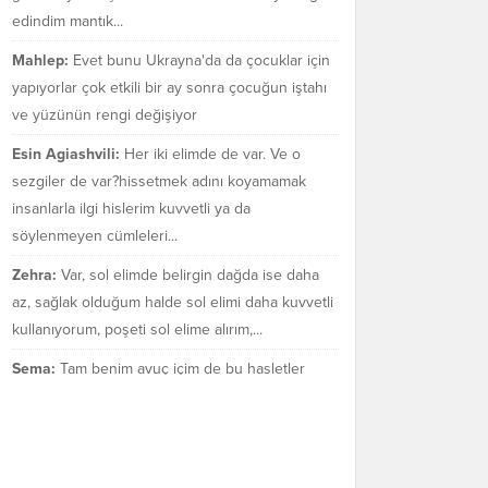
edindim mantık...
Mahlep:
Evet bunu Ukrayna'da da çocuklar için
yapıyorlar çok etkili bir ay sonra çocuğun iştahı
ve yüzünün rengi değişiyor
Esin Agiashvili:
Her iki elimde de var. Ve o
sezgiler de var?hissetmek adını koyamamak
insanlarla ilgi hislerim kuvvetli ya da
söylenmeyen cümleleri...
Zehra:
Var, sol elimde belirgin dağda ise daha
az, sağlak olduğum halde sol elimi daha kuvvetli
kullanıyorum, poşeti sol elime alırım,...
Sema:
Tam benim avuç içim de bu hasletler
bende var mı bilmiyorum. Sezgilerimin çok güçlü
olduğu bir gerçek.