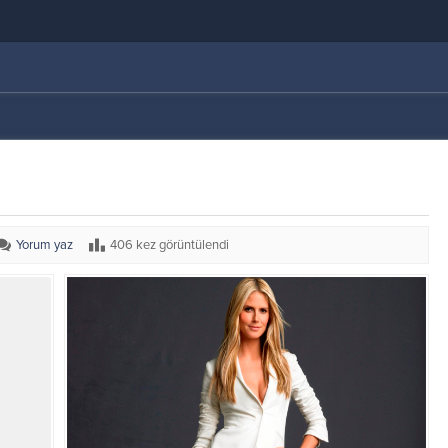
Yorum yaz
406 kez görüntülendi