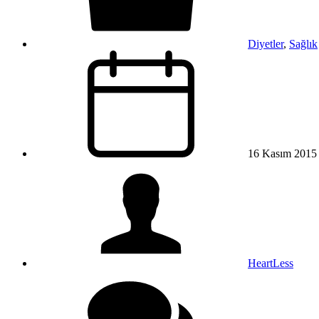
Diyetler
,
Sağlık
16 Kasım 2015
HeartLess