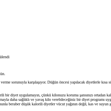
ülendi
kün.
lo verme sorunuyla karşılaşıyor. Düğün öncesi yapılacak diyetlerle kı
li bir diyet uygulamayın, çünkü kilonuzu koruma şansınızı ortadan kaldı
lamayla daha sağlıklı ve yavaş kilo verebileceğiniz bir diyet programı uy
la beraber düşük kalorili diyetler vücut yağının değil, kas ve suyun g