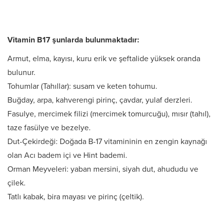
Vitamin B17 şunlarda bulunmaktadır:
Armut, elma, kayısı, kuru erik ve şeftalide yüksek oranda
bulunur.
Tohumlar (Tahıllar): susam ve keten tohumu.
Buğday, arpa, kahverengi pirinç, çavdar, yulaf derzleri.
Fasulye, mercimek filizi (mercimek tomurcuğu), mısır (tahıl),
taze fasülye ve bezelye.
Dut-Çekirdeği: Doğada B-17 vitamininin en zengin kaynağı
olan Acı badem içi ve Hint bademi.
Orman Meyveleri: yaban mersini, siyah dut, ahududu ve
çilek.
Tatlı kabak, bira mayası ve pirinç (çeltik).