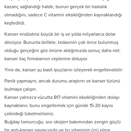
kazanç sağlandığı halde, bunun gerçek bir hastalık
olmadığını, sadece C vitamini eksikliğinden kaynaklandığı
keşfedildi.
Kanser endüstrisi büyük bir iş ve yılda milyarlarca dolar
dönüyor. Bununla birlikte, tedavinin çok önce bulunmuş
olduğu gerçeğini göz önüne aldığımızda sonuç daha net:
kanser ilaç firmalarının ceplerine doluyor.
Yine de, kanser şu basit ipuçlarını izleyerek engellenebilir:
Panik yapmayın, ancak durumu araştırın ve kanser türünü
bulmaya çalışın.
Kanser yalnızca vücutta B17 vitamini eksikliğinden dolayı
kaynaklanır, bunu engellemek için günde 15-20 kayısı
çekirdeği tüketmelisiniz.
Buğday tomurcuğu, sıvı oksijen bakımından zengin güçlü
bir anti-kanser savaşçısıdır ve bu vitaminin özü elma