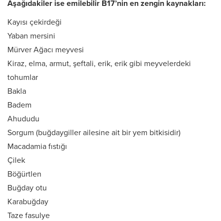
Aşağıdakiler ise emilebilir B17’nin en zengin kaynakları:
Kayısı çekirdeği
Yaban mersini
Mürver Ağacı meyvesi
Kiraz, elma, armut, şeftali, erik, erik gibi meyvelerdeki
tohumlar
Bakla
Badem
Ahududu
Sorgum (buğdaygiller ailesine ait bir yem bitkisidir)
Macadamia fıstığı
Çilek
Böğürtlen
Buğday otu
Karabuğday
Taze fasulye