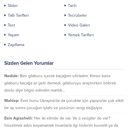
Slider
Tarih
Tatlı Tarifleri
Tecrübeler
Test
Video Galeri
Yaşam
Yemek Tarifleri
Zayıflama
Sizden Gelen Yorumlar
Nadide:
Ben gilaburu içerek kaçağımı sıfırladım. Kimse bana
gilaburu kaçağa iyi gelir demedi, gilaburuyu araştırırken böbrek
dostu diye bilgisi edindim mantık...
Mahlep:
Evet bunu Ukrayna'da da çocuklar için yapıyorlar çok etkili
bir ay sonra çocuğun iştahı ve yüzünün rengi değişiyor
Esin Agiashvili:
Her iki elimde de var. Ve o sezgiler de var?
hissetmek adını koyamamak insanlarla ilgi hislerim kuvvetli ya da