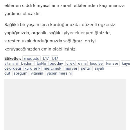
eklenen ciddi kimyasalların zararlı etkilerinden kaçınmanıza
yardımcı olacaktır.
Sağlıklı bir yaşam tarzı kurduğunuzda, düzenli egzersiz
yaptığınızda, organik, sağlıklı yiyecekler yediğinizde,
stresten uzak durduğunuzda sağlığınızı en iyi
koruyacağınızdan emin olabilirsiniz.
Etiketler:
ahududu
b17
b17
vitamini
badem
bakla
buğday
çilek
elma
fasulye
kanser
kayı
çekirdeği
kuru erik
mercimek
mürver
şeftali
siyah
dut
sorgum
vitamin
yaban mersini