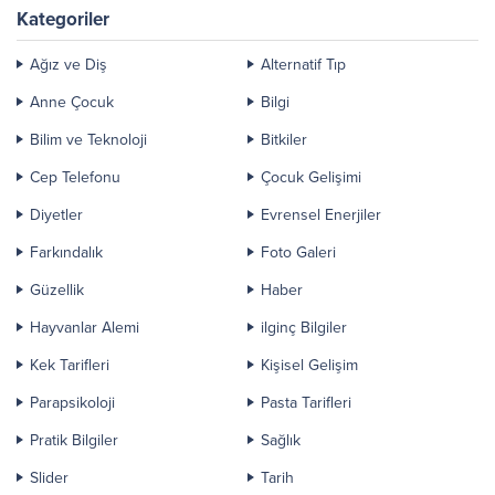
ve ölenlerin bu ölümcül hastalığı
Kategoriler
kimsenin yenebileceğini
düşünmüyoruz. Kanser bir
Ağız ve Diş
Alternatif Tıp
ticari...
Anne Çocuk
Bilgi
Bilim ve Teknoloji
Bitkiler
Cep Telefonu
Çocuk Gelişimi
Diyetler
Evrensel Enerjiler
Farkındalık
Foto Galeri
Güzellik
Haber
Hayvanlar Alemi
ilginç Bilgiler
Kek Tarifleri
Kişisel Gelişim
Parapsikoloji
Pasta Tarifleri
Pratik Bilgiler
Sağlık
Slider
Tarih