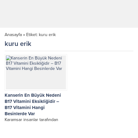
Anasayfa
»
Etiket: kuru erik
kuru erik
Kanserin En Büyük Nedeni
B17 Vitamini Eksikliğidir –
B17 Vitamini Hangi
Besinlerde Var
Karamsar insanlar tarafından
çevrelendiğimiz için kanser
kelimesinden sürekli korkuyoruz