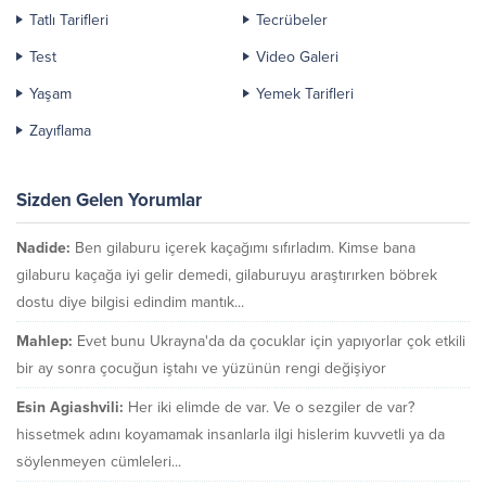
Tatlı Tarifleri
Tecrübeler
Test
Video Galeri
Yaşam
Yemek Tarifleri
Zayıflama
Sizden Gelen Yorumlar
Nadide:
Ben gilaburu içerek kaçağımı sıfırladım. Kimse bana
gilaburu kaçağa iyi gelir demedi, gilaburuyu araştırırken böbrek
dostu diye bilgisi edindim mantık...
Mahlep:
Evet bunu Ukrayna'da da çocuklar için yapıyorlar çok etkili
bir ay sonra çocuğun iştahı ve yüzünün rengi değişiyor
Esin Agiashvili:
Her iki elimde de var. Ve o sezgiler de var?
hissetmek adını koyamamak insanlarla ilgi hislerim kuvvetli ya da
söylenmeyen cümleleri...