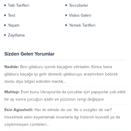
Tatlı Tarifleri
Tecrübeler
Test
Video Galeri
Yaşam
Yemek Tarifleri
Zayıflama
Sizden Gelen Yorumlar
Nadide:
Ben gilaburu içerek kaçağımı sıfırladım. Kimse bana
gilaburu kaçağa iyi gelir demedi, gilaburuyu araştırırken böbrek
dostu diye bilgisi edindim mantık...
Mahlep:
Evet bunu Ukrayna'da da çocuklar için yapıyorlar çok etkili
bir ay sonra çocuğun iştahı ve yüzünün rengi değişiyor
Esin Agiashvili:
Her iki elimde de var. Ve o sezgiler de var?
hissetmek adını koyamamak insanlarla ilgi hislerim kuvvetli ya da
söylenmeyen cümleleri...