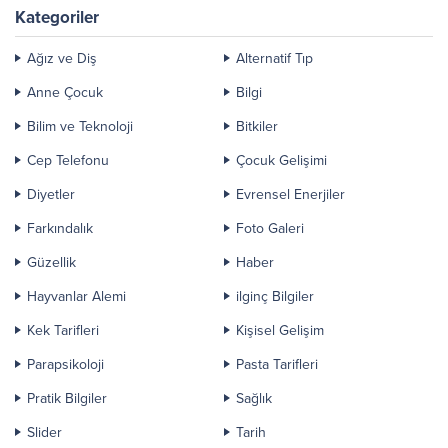
ve ölenlerin bu ölümcül hastalığı
Kategoriler
kimsenin yenebileceğini
düşünmüyoruz. Kanser bir
Ağız ve Diş
Alternatif Tıp
ticari...
Anne Çocuk
Bilgi
Bilim ve Teknoloji
Bitkiler
Cep Telefonu
Çocuk Gelişimi
Diyetler
Evrensel Enerjiler
Farkındalık
Foto Galeri
Güzellik
Haber
Hayvanlar Alemi
ilginç Bilgiler
Kek Tarifleri
Kişisel Gelişim
Parapsikoloji
Pasta Tarifleri
Pratik Bilgiler
Sağlık
Slider
Tarih