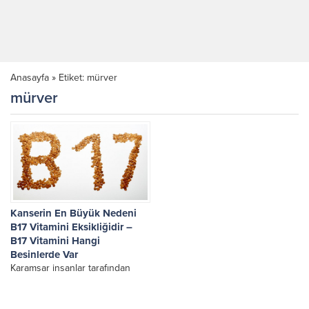
Anasayfa
»
Etiket: mürver
mürver
Kanserin En Büyük Nedeni
B17 Vitamini Eksikliğidir –
B17 Vitamini Hangi
Besinlerde Var
Karamsar insanlar tarafından
çevrelendiğimiz için kanser
kelimesinden sürekli korkuyoruz