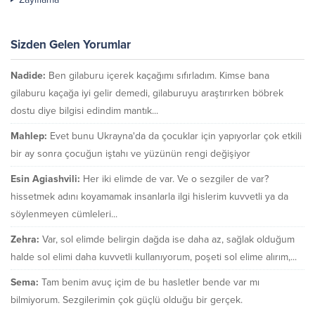
Sizden Gelen Yorumlar
Nadide:
Ben gilaburu içerek kaçağımı sıfırladım. Kimse bana
gilaburu kaçağa iyi gelir demedi, gilaburuyu araştırırken böbrek
dostu diye bilgisi edindim mantık...
Mahlep:
Evet bunu Ukrayna'da da çocuklar için yapıyorlar çok etkili
bir ay sonra çocuğun iştahı ve yüzünün rengi değişiyor
Esin Agiashvili:
Her iki elimde de var. Ve o sezgiler de var?
hissetmek adını koyamamak insanlarla ilgi hislerim kuvvetli ya da
söylenmeyen cümleleri...
Zehra:
Var, sol elimde belirgin dağda ise daha az, sağlak olduğum
halde sol elimi daha kuvvetli kullanıyorum, poşeti sol elime alırım,...
Sema:
Tam benim avuç içim de bu hasletler bende var mı
bilmiyorum. Sezgilerimin çok güçlü olduğu bir gerçek.