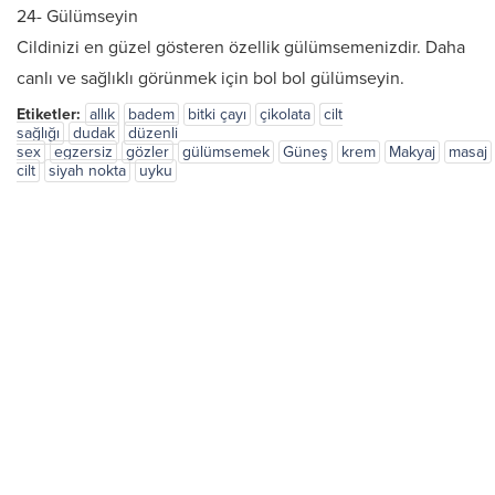
24- Gülümseyin
Cildinizi en güzel gösteren özellik gülümsemenizdir. Daha
canlı ve sağlıklı görünmek için bol bol gülümseyin.
Etiketler:
allık
badem
bitki çayı
çikolata
cilt
sağlığı
dudak
düzenli
sex
egzersiz
gözler
gülümsemek
Güneş
krem
Makyaj
masaj
cilt
siyah nokta
uyku