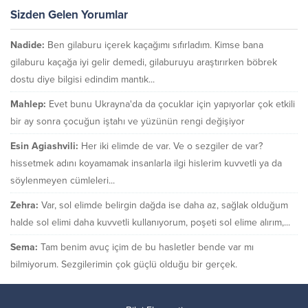
Sizden Gelen Yorumlar
Nadide:
Ben gilaburu içerek kaçağımı sıfırladım. Kimse bana
gilaburu kaçağa iyi gelir demedi, gilaburuyu araştırırken böbrek
dostu diye bilgisi edindim mantık...
Mahlep:
Evet bunu Ukrayna'da da çocuklar için yapıyorlar çok etkili
bir ay sonra çocuğun iştahı ve yüzünün rengi değişiyor
Esin Agiashvili:
Her iki elimde de var. Ve o sezgiler de var?
hissetmek adını koyamamak insanlarla ilgi hislerim kuvvetli ya da
söylenmeyen cümleleri...
Zehra:
Var, sol elimde belirgin dağda ise daha az, sağlak olduğum
halde sol elimi daha kuvvetli kullanıyorum, poşeti sol elime alırım,...
Sema:
Tam benim avuç içim de bu hasletler bende var mı
bilmiyorum. Sezgilerimin çok güçlü olduğu bir gerçek.