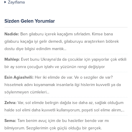
Zayıflama
Sizden Gelen Yorumlar
Nadide:
Ben gilaburu içerek kaçağımı sıfırladım. Kimse bana
gilaburu kaçağa iyi gelir demedi, gilaburuyu araştırırken böbrek
dostu diye bilgisi edindim mantık...
Mahlep:
Evet bunu Ukrayna'da da çocuklar için yapıyorlar çok etkili
bir ay sonra çocuğun iştahı ve yüzünün rengi değişiyor
Esin Agiashvili:
Her iki elimde de var. Ve o sezgiler de var?
hissetmek adını koyamamak insanlarla ilgi hislerim kuvvetli ya da
söylenmeyen cümleleri...
Zehra:
Var, sol elimde belirgin dağda ise daha az, sağlak olduğum
halde sol elimi daha kuvvetli kullanıyorum, poşeti sol elime alırım,...
Sema:
Tam benim avuç içim de bu hasletler bende var mı
bilmiyorum. Sezgilerimin çok güçlü olduğu bir gerçek.