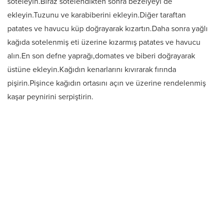
soteleyin.Biraz sotelendikten sonra bezelyeyi de
ekleyin.Tuzunu ve karabiberini ekleyin.Diğer taraftan
patates ve havucu küp doğrayarak kızartın.Daha sonra yağlı
kağıda sotelenmiş eti üzerine kızarmış patates ve havucu
alın.En son defne yaprağı,domates ve biberi doğrayarak
üstüne ekleyin.Kağıdın kenarlarını kıvırarak fırında
pişirin.Pişince kağıdın ortasını açın ve üzerine rendelenmiş
kaşar peynirini serpiştirin.