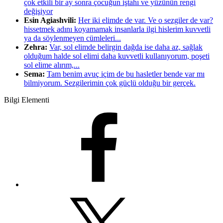
çok etkili bir ay sonra çocuğun iştahı ve yüzünün rengi
değişiyor
Esin Agiashvili:
Her iki elimde de var. Ve o sezgiler de var?
hissetmek adını koyamamak insanlarla ilgi hislerim kuvvetli
ya da söylenmeyen cümleleri...
Zehra:
Var, sol elimde belirgin dağda ise daha az, sağlak
olduğum halde sol elimi daha kuvvetli kullanıyorum, poşeti
sol elime alırım,...
Sema:
Tam benim avuç içim de bu hasletler bende var mı
bilmiyorum. Sezgilerimin çok güçlü olduğu bir gerçek.
Bilgi Elementi