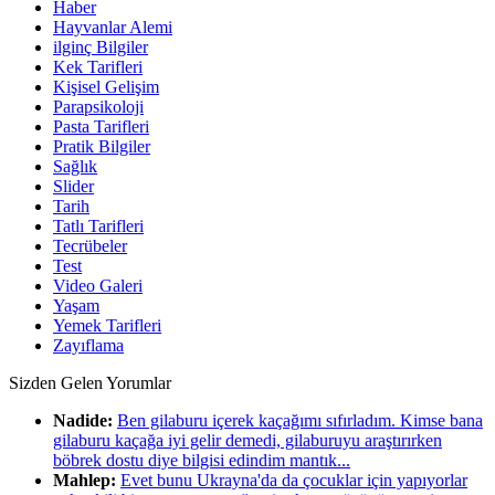
Haber
Hayvanlar Alemi
ilginç Bilgiler
Kek Tarifleri
Kişisel Gelişim
Parapsikoloji
Pasta Tarifleri
Pratik Bilgiler
Sağlık
Slider
Tarih
Tatlı Tarifleri
Tecrübeler
Test
Video Galeri
Yaşam
Yemek Tarifleri
Zayıflama
Sizden Gelen Yorumlar
Nadide:
Ben gilaburu içerek kaçağımı sıfırladım. Kimse bana
gilaburu kaçağa iyi gelir demedi, gilaburuyu araştırırken
böbrek dostu diye bilgisi edindim mantık...
Mahlep:
Evet bunu Ukrayna'da da çocuklar için yapıyorlar