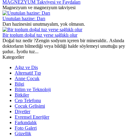
MAGNEZYUM Takviyesi ve Faydaları
Magnezyum ve magnezyum takviyesi
Unutulan hazine: Darı
Darı hazinesini unutmayalım, yok olmasın.
Bir toplum doğal tuz yerse sağlıklı olur
Doğal tuz nedir ?Zengin sodyum içeren bir mineraldir.. Aslında
doktorların bilmediği veya bildiği halde söylemeyi unuttuğu şey
şudur.. İyotlu tuz...
Kategoriler
Ağız ve Diş
Alternatif Tıp
Anne Çocuk
Bilgi
Bilim ve Teknoloji
Bitkiler
Cep Telefonu
Çocuk Gelişimi
Diyetler
Evrensel Enerjiler
Farkındalık
Foto Galeri
Güzellik