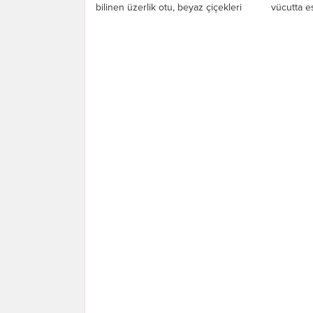
bilinen üzerlik otu, beyaz çiçekleri
vücutta e
olan...
hastalıkla
vücudun ki