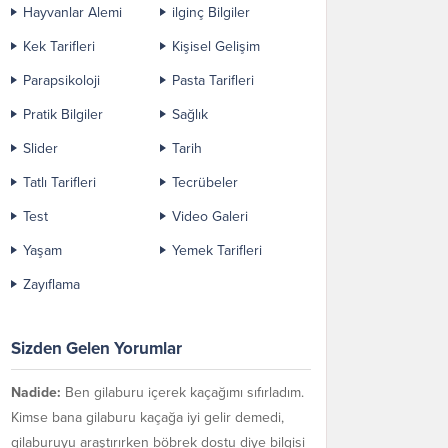
Hayvanlar Alemi
ilginç Bilgiler
Kek Tarifleri
Kişisel Gelişim
Parapsikoloji
Pasta Tarifleri
Pratik Bilgiler
Sağlık
Slider
Tarih
Tatlı Tarifleri
Tecrübeler
Test
Video Galeri
Yaşam
Yemek Tarifleri
Zayıflama
Sizden Gelen Yorumlar
Nadide:
Ben gilaburu içerek kaçağımı sıfırladım.
Kimse bana gilaburu kaçağa iyi gelir demedi,
gilaburuyu araştırırken böbrek dostu diye bilgisi