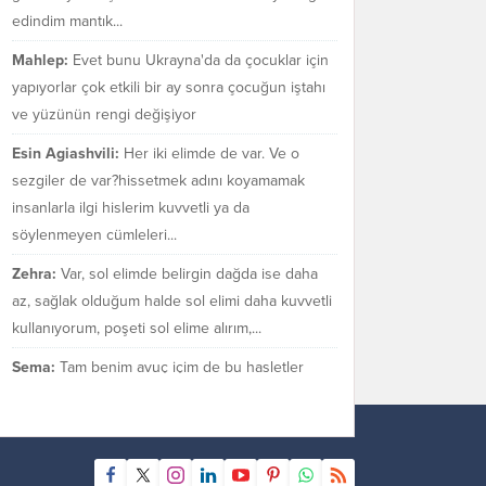
edindim mantık...
Mahlep:
Evet bunu Ukrayna'da da çocuklar için
yapıyorlar çok etkili bir ay sonra çocuğun iştahı
ve yüzünün rengi değişiyor
Esin Agiashvili:
Her iki elimde de var. Ve o
sezgiler de var?hissetmek adını koyamamak
insanlarla ilgi hislerim kuvvetli ya da
söylenmeyen cümleleri...
Zehra:
Var, sol elimde belirgin dağda ise daha
az, sağlak olduğum halde sol elimi daha kuvvetli
kullanıyorum, poşeti sol elime alırım,...
Sema:
Tam benim avuç içim de bu hasletler
bende var mı bilmiyorum. Sezgilerimin çok güçlü
olduğu bir gerçek.