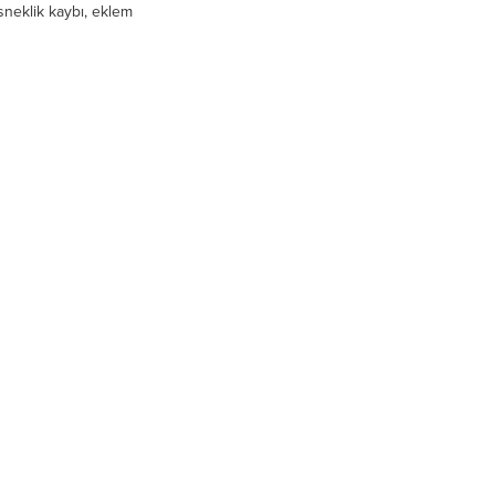
sneklik kaybı, eklem
rı, astım, bel ve boyun fıtığı
reçlendiğini...