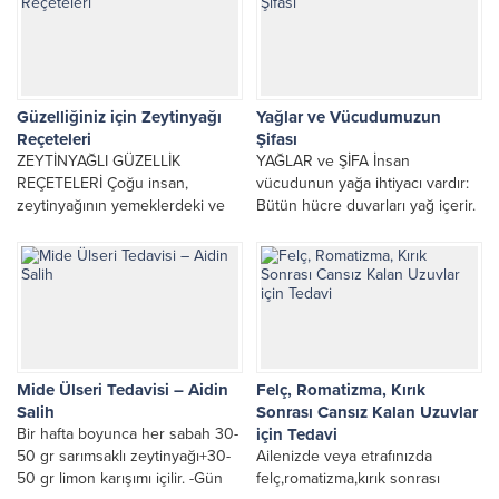
Güzelliğiniz için Zeytinyağı
Yağlar ve Vücudumuzun
Reçeteleri
Şifası
ZEYTİNYAĞLI GÜZELLİK
YAĞLAR ve ŞİFA İnsan
REÇETELERİ Çoğu insan,
vücudunun yağa ihtiyacı vardır:
zeytinyağının yemeklerdeki ve
Bütün hücre duvarları yağ içerir.
tıbbi alanlardaki kullanımını iyi
Yağ, iç deri altında, organların ve
bilir. Bunun nedeni ise bu yağın,
kasların...
son yıllarda...
Mide Ülseri Tedavisi – Aidin
Felç, Romatizma, Kırık
Salih
Sonrası Cansız Kalan Uzuvlar
Bir hafta boyunca her sabah 30-
için Tedavi
50 gr sarımsaklı zeytinyağı+30-
Ailenizde veya etrafınızda
50 gr limon karışımı içilir. -Gün
felç,romatizma,kırık sonrası