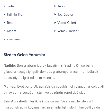
Slider
Tarih
Tatlı Tarifleri
Tecrübeler
Test
Video Galeri
Yaşam
Yemek Tarifleri
Zayıflama
Sizden Gelen Yorumlar
Nadide:
Ben gilaburu içerek kaçağımı sıfırladım. Kimse bana
gilaburu kaçağa iyi gelir demedi, gilaburuyu araştırırken böbrek
dostu diye bilgisi edindim mantık...
Mahlep:
Evet bunu Ukrayna'da da çocuklar için yapıyorlar çok etkili
bir ay sonra çocuğun iştahı ve yüzünün rengi değişiyor
Esin Agiashvili:
Her iki elimde de var. Ve o sezgiler de var?
hissetmek adını koyamamak insanlarla ilgi hislerim kuvvetli ya da