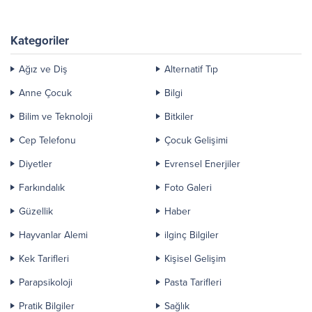
boyunca acıktıkça istendiği kadar
cansız kalan uzuv gibi
sebze suyu...
hastalıklara sahip insanlar varsa
size bir tarif vereceğim. Bu tarif
Kategoriler
Almanya’da...
Ağız ve Diş
Alternatif Tıp
Anne Çocuk
Bilgi
Bilim ve Teknoloji
Bitkiler
Cep Telefonu
Çocuk Gelişimi
Diyetler
Evrensel Enerjiler
Farkındalık
Foto Galeri
Güzellik
Haber
Hayvanlar Alemi
ilginç Bilgiler
Kek Tarifleri
Kişisel Gelişim
Parapsikoloji
Pasta Tarifleri
Pratik Bilgiler
Sağlık