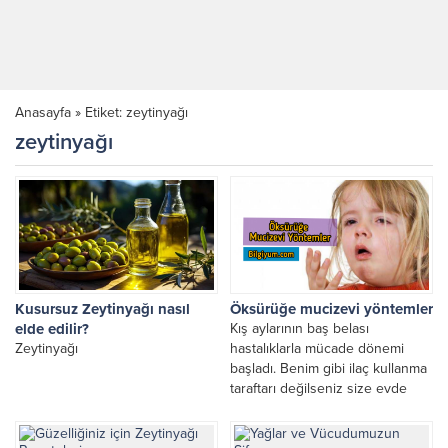
Anasayfa
»
Etiket: zeytinyağı
zeytinyağı
Kusursuz Zeytinyağı nasıl
Öksürüğe mucizevi yöntemler
elde edilir?
Kış aylarının baş belası
Zeytinyağı
hastalıklarla mücade dönemi
başladı. Benim gibi ilaç kullanma
taraftarı değilseniz size evde
uygulayabileceğiniz anne
yöntemlerinden bahsetmek...