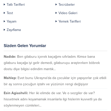
Tatlı Tarifleri
Tecrübeler
Test
Video Galeri
Yaşam
Yemek Tarifleri
Zayıflama
Sizden Gelen Yorumlar
Nadide:
Ben gilaburu içerek kaçağımı sıfırladım. Kimse bana
gilaburu kaçağa iyi gelir demedi, gilaburuyu araştırırken böbrek
dostu diye bilgisi edindim mantık...
Mahlep:
Evet bunu Ukrayna'da da çocuklar için yapıyorlar çok etkili
bir ay sonra çocuğun iştahı ve yüzünün rengi değişiyor
Esin Agiashvili:
Her iki elimde de var. Ve o sezgiler de var?
hissetmek adını koyamamak insanlarla ilgi hislerim kuvvetli ya da
söylenmeyen cümleleri...