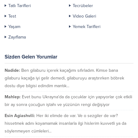
Tatlı Tarifleri
Tecrübeler
Test
Video Galeri
Yaşam
Yemek Tarifleri
Zayıflama
Sizden Gelen Yorumlar
Nadide:
Ben gilaburu içerek kaçağımı sıfırladım. Kimse bana
gilaburu kaçağa iyi gelir demedi, gilaburuyu araştırırken böbrek
dostu diye bilgisi edindim mantık...
Mahlep:
Evet bunu Ukrayna'da da çocuklar için yapıyorlar çok etkili
bir ay sonra çocuğun iştahı ve yüzünün rengi değişiyor
Esin Agiashvili:
Her iki elimde de var. Ve o sezgiler de var?
hissetmek adını koyamamak insanlarla ilgi hislerim kuvvetli ya da
söylenmeyen cümleleri...