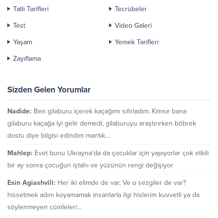
Tatlı Tarifleri
Tecrübeler
Test
Video Galeri
Yaşam
Yemek Tarifleri
Zayıflama
Sizden Gelen Yorumlar
Nadide:
Ben gilaburu içerek kaçağımı sıfırladım. Kimse bana
gilaburu kaçağa iyi gelir demedi, gilaburuyu araştırırken böbrek
dostu diye bilgisi edindim mantık...
Mahlep:
Evet bunu Ukrayna'da da çocuklar için yapıyorlar çok etkili
bir ay sonra çocuğun iştahı ve yüzünün rengi değişiyor
Esin Agiashvili:
Her iki elimde de var. Ve o sezgiler de var?
hissetmek adını koyamamak insanlarla ilgi hislerim kuvvetli ya da
söylenmeyen cümleleri...