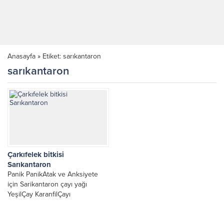
Anasayfa
»
Etiket: sarıkantaron
sarıkantaron
Çarkıfelek bitkisi
Sarıkantaron
Panik PanikAtak ve Anksiyete
için Sarikantaron çayı yağı
YeşilÇay KaranfilÇayı
TıbbiPapatyaÇayi Çarkıfelek
bitkisi SıcakBanyo Çarkıfelek…