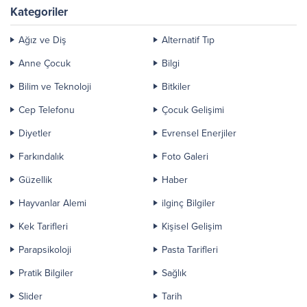
Alman hükümeti tarafından
Kategoriler
anksiyete tedavisinde...
Ağız ve Diş
Alternatif Tıp
Anne Çocuk
Bilgi
Bilim ve Teknoloji
Bitkiler
Cep Telefonu
Çocuk Gelişimi
Diyetler
Evrensel Enerjiler
Farkındalık
Foto Galeri
Güzellik
Haber
Hayvanlar Alemi
ilginç Bilgiler
Kek Tarifleri
Kişisel Gelişim
Parapsikoloji
Pasta Tarifleri
Pratik Bilgiler
Sağlık
Slider
Tarih