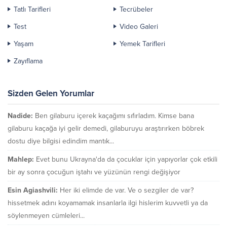
Tatlı Tarifleri
Tecrübeler
Test
Video Galeri
Yaşam
Yemek Tarifleri
Zayıflama
Sizden Gelen Yorumlar
Nadide:
Ben gilaburu içerek kaçağımı sıfırladım. Kimse bana
gilaburu kaçağa iyi gelir demedi, gilaburuyu araştırırken böbrek
dostu diye bilgisi edindim mantık...
Mahlep:
Evet bunu Ukrayna'da da çocuklar için yapıyorlar çok etkili
bir ay sonra çocuğun iştahı ve yüzünün rengi değişiyor
Esin Agiashvili:
Her iki elimde de var. Ve o sezgiler de var?
hissetmek adını koyamamak insanlarla ilgi hislerim kuvvetli ya da
söylenmeyen cümleleri...