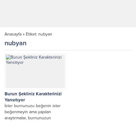
Anasayfa
»
Etiket: nubyan
nubyan
Burun Şekliniz Karakterinizi
Yansıtıyor
İster burnunuzu beğenin ister
beğenmeyin ama yapılan
araştırmalar, burnunuzun
karakter burun şeklinin insan
karakterini yansıttığını iddia