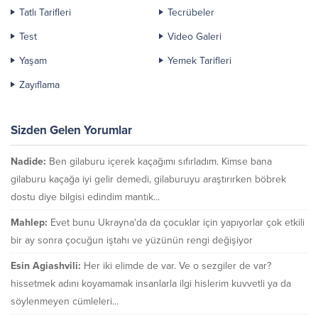
Tatlı Tarifleri
Tecrübeler
Test
Video Galeri
Yaşam
Yemek Tarifleri
Zayıflama
Sizden Gelen Yorumlar
Nadide:
Ben gilaburu içerek kaçağımı sıfırladım. Kimse bana
gilaburu kaçağa iyi gelir demedi, gilaburuyu araştırırken böbrek
dostu diye bilgisi edindim mantık...
Mahlep:
Evet bunu Ukrayna'da da çocuklar için yapıyorlar çok etkili
bir ay sonra çocuğun iştahı ve yüzünün rengi değişiyor
Esin Agiashvili:
Her iki elimde de var. Ve o sezgiler de var?
hissetmek adını koyamamak insanlarla ilgi hislerim kuvvetli ya da
söylenmeyen cümleleri...