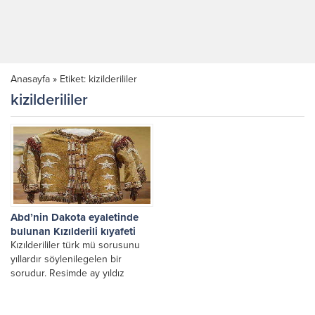
Anasayfa
»
Etiket: kizilderililer
kizilderililer
Abd’nin Dakota eyaletinde
bulunan Kızılderili kıyafeti
Kızılderililer türk mü sorusunu
yıllardır söylenilegelen bir
sorudur. Resimde ay yıldız
figürleri kullanılmış bir kızılderili
elbisesi görünüyor. Alt kökenleri