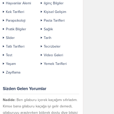
Hayvanlar Alemi
ilginç Bilgiler
Kek Tarifleri
Kişisel Gelişim
Parapsikoloji
Pasta Tarifleri
Pratik Bilgiler
Sağlık
Slider
Tarih
Tatlı Tarifleri
Tecrübeler
Test
Video Galeri
Yaşam
Yemek Tarifleri
Zayıflama
Sizden Gelen Yorumlar
Nadide:
Ben gilaburu içerek kaçağımı sıfırladım.
Kimse bana gilaburu kaçağa iyi gelir demedi,
gilaburuyu araştırırken böbrek dostu diye bilgisi