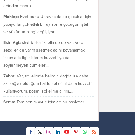
edindim mantık...
Mahlep:
Evet bunu Ukrayna'da da çocuklar için
yapıyorlar çok etkili bir ay sonra çocuğun iştahı
ve yüzünün rengi değişiyor
Esin Agiashvili:
Her iki elimde de var. Ve o
sezgiler de var?hissetmek adını koyamamak
insanlarla ilgi hislerim kuvvetli ya da
söylenmeyen cümleleri...
Zehra:
Var, sol elimde belirgin dağda ise daha
az, sağlak olduğum halde sol elimi daha kuvvetli
kullanıyorum, poşeti sol elime alırım,...
Sema:
Tam benim avuç içim de bu hasletler
bende var mı bilmiyorum. Sezgilerimin çok güçlü
olduğu bir gerçek.