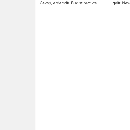
Cevap, erdemdir. Budist pratikte
gelir. New
buna...
yaratır,” 
Düşündüğ