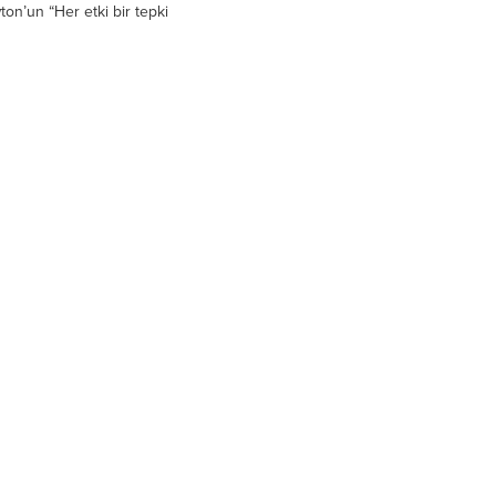
ton’un “Her etki bir tepki
kanununa denktir.
ümüzde, konuştuğumuzda...