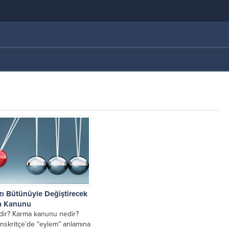
zı Bütünüyle Değiştirecek
a Kanunu
ir? Karma kanunu nedir?
nskritçe’de “eylem” anlamına