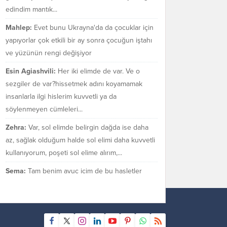
edindim mantık...
Mahlep:
Evet bunu Ukrayna'da da çocuklar için
yapıyorlar çok etkili bir ay sonra çocuğun iştahı
ve yüzünün rengi değişiyor
Esin Agiashvili:
Her iki elimde de var. Ve o
sezgiler de var?hissetmek adını koyamamak
insanlarla ilgi hislerim kuvvetli ya da
söylenmeyen cümleleri...
Zehra:
Var, sol elimde belirgin dağda ise daha
az, sağlak olduğum halde sol elimi daha kuvvetli
kullanıyorum, poşeti sol elime alırım,...
Sema:
Tam benim avuç içim de bu hasletler
bende var mı bilmiyorum. Sezgilerimin çok güçlü
olduğu bir gerçek.