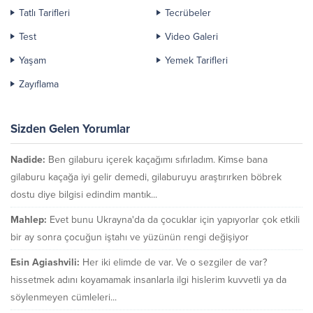
Tatlı Tarifleri
Tecrübeler
Test
Video Galeri
Yaşam
Yemek Tarifleri
Zayıflama
Sizden Gelen Yorumlar
Nadide:
Ben gilaburu içerek kaçağımı sıfırladım. Kimse bana
gilaburu kaçağa iyi gelir demedi, gilaburuyu araştırırken böbrek
dostu diye bilgisi edindim mantık...
Mahlep:
Evet bunu Ukrayna'da da çocuklar için yapıyorlar çok etkili
bir ay sonra çocuğun iştahı ve yüzünün rengi değişiyor
Esin Agiashvili:
Her iki elimde de var. Ve o sezgiler de var?
hissetmek adını koyamamak insanlarla ilgi hislerim kuvvetli ya da
söylenmeyen cümleleri...