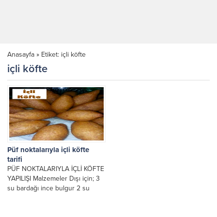
Anasayfa
»
Etiket: içli köfte
içli köfte
Püf noktalarıyla içli köfte
tarifi
PÜF NOKTALARIYLA İÇLİ KÖFTE
YAPILIŞI Malzemeler Dışı için; 3
su bardağı ince bulgur 2 su
bardağı irmik 2 adet tüm...