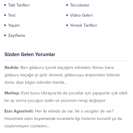
Tatlı Tarifleri
Tecrübeler
Test
Video Galeri
Yaşam
Yemek Tarifleri
Zayıflama
Sizden Gelen Yorumlar
Nadide:
Ben gilaburu içerek kaçağımı sıfırladım. Kimse bana
gilaburu kaçağa iyi gelir demedi, gilaburuyu araştırırken böbrek
dostu diye bilgisi edindim mantık...
Mahlep:
Evet bunu Ukrayna'da da çocuklar için yapıyorlar çok etkili
bir ay sonra çocuğun iştahı ve yüzünün rengi değişiyor
Esin Agiashvili:
Her iki elimde de var. Ve o sezgiler de var?
hissetmek adını koyamamak insanlarla ilgi hislerim kuvvetli ya da
söylenmeyen cümleleri...