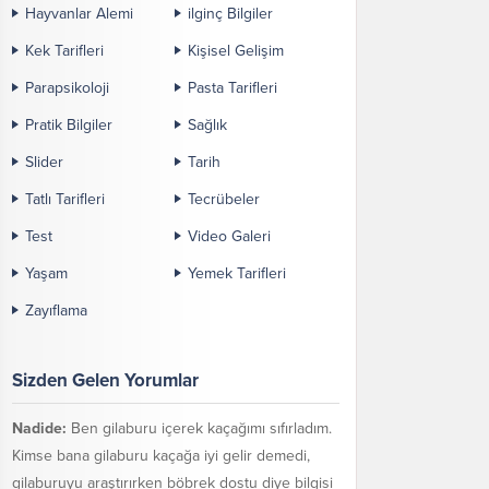
Hayvanlar Alemi
ilginç Bilgiler
Kek Tarifleri
Kişisel Gelişim
Parapsikoloji
Pasta Tarifleri
Pratik Bilgiler
Sağlık
Slider
Tarih
Tatlı Tarifleri
Tecrübeler
Test
Video Galeri
Yaşam
Yemek Tarifleri
Zayıflama
Sizden Gelen Yorumlar
Nadide:
Ben gilaburu içerek kaçağımı sıfırladım.
Kimse bana gilaburu kaçağa iyi gelir demedi,
gilaburuyu araştırırken böbrek dostu diye bilgisi