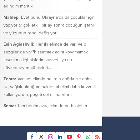
edindim mantık...
Mahlep:
Evet bunu Ukrayna'da da çocuklar için
yapıyorlar çok etkili bir ay sonra çocuğun iştahı
ve yüzünün rengi değişiyor
Esin Agiashvili:
Her iki elimde de var. Ve o
sezgiler de var?hissetmek adını koyamamak
insanlarla ilgi hislerim kuvvetli ya da
söylenmeyen cümleleri...
Zehra:
Var, sol elimde belirgin dağda ise daha
az, sağlak olduğum halde sol elimi daha kuvvetli
kullanıyorum, poşeti sol elime alırım,...
Sema:
Tam benim avuç içim de bu hasletler
bende var mı bilmiyorum. Sezgilerimin çok güçlü
olduğu bir gerçek.