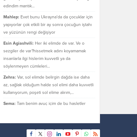
edindim mantık...
Mahlep:
Evet bunu Ukrayna'da da çocuklar için
yapıyorlar çok etkili bir ay sonra çocuğun iştahı
ve yüzünün rengi değişiyor
Esin Agiashvili:
Her iki elimde de var. Ve o
sezgiler de var?hissetmek adını koyamamak
insanlarla ilgi hislerim kuvvetli ya da
söylenmeyen cümleleri...
Zehra:
Var, sol elimde belirgin dağda ise daha
az, sağlak olduğum halde sol elimi daha kuvvetli
kullanıyorum, poşeti sol elime alırım,...
Sema:
Tam benim avuç içim de bu hasletler
bende var mı bilmiyorum. Sezgilerimin çok güçlü
olduğu bir gerçek.