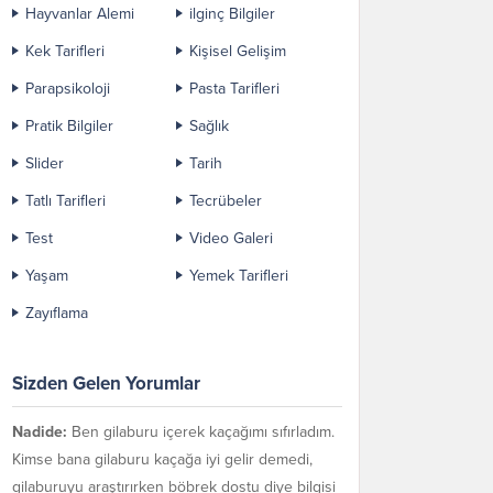
Hayvanlar Alemi
ilginç Bilgiler
Kek Tarifleri
Kişisel Gelişim
Parapsikoloji
Pasta Tarifleri
Pratik Bilgiler
Sağlık
Slider
Tarih
Tatlı Tarifleri
Tecrübeler
Test
Video Galeri
Yaşam
Yemek Tarifleri
Zayıflama
Sizden Gelen Yorumlar
Nadide:
Ben gilaburu içerek kaçağımı sıfırladım.
Kimse bana gilaburu kaçağa iyi gelir demedi,
gilaburuyu araştırırken böbrek dostu diye bilgisi