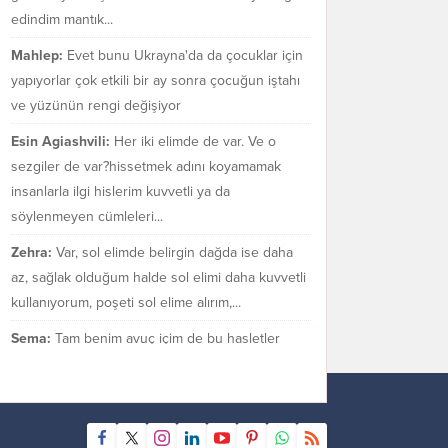
edindim mantık...
Mahlep:
Evet bunu Ukrayna'da da çocuklar için
yapıyorlar çok etkili bir ay sonra çocuğun iştahı
ve yüzünün rengi değişiyor
Esin Agiashvili:
Her iki elimde de var. Ve o
sezgiler de var?hissetmek adını koyamamak
insanlarla ilgi hislerim kuvvetli ya da
söylenmeyen cümleleri...
Zehra:
Var, sol elimde belirgin dağda ise daha
az, sağlak olduğum halde sol elimi daha kuvvetli
kullanıyorum, poşeti sol elime alırım,...
Sema:
Tam benim avuç içim de bu hasletler
bende var mı bilmiyorum. Sezgilerimin çok güçlü
olduğu bir gerçek.