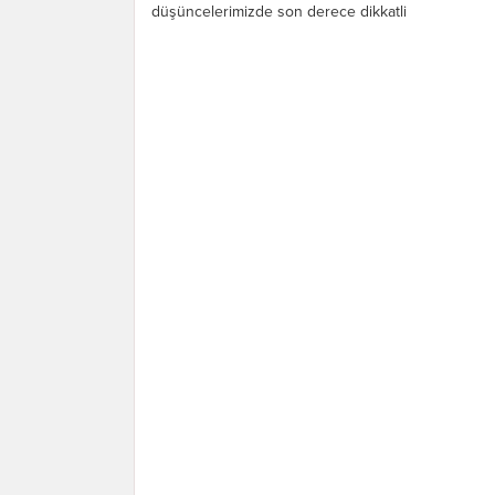
düşüncelerimizde son derece dikkatli
davranmalıyız. “Önemli bir noktayı
sizinle...