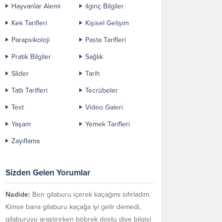
Hayvanlar Alemi
ilginç Bilgiler
Kek Tarifleri
Kişisel Gelişim
Parapsikoloji
Pasta Tarifleri
Pratik Bilgiler
Sağlık
Slider
Tarih
Tatlı Tarifleri
Tecrübeler
Test
Video Galeri
Yaşam
Yemek Tarifleri
Zayıflama
Sizden Gelen Yorumlar
Nadide:
Ben gilaburu içerek kaçağımı sıfırladım.
Kimse bana gilaburu kaçağa iyi gelir demedi,
gilaburuyu araştırırken böbrek dostu diye bilgisi