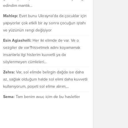
edindim mantık...
Mahlep:
Evet bunu Ukrayna'da da çocuklar için
yapıyorlar çok etkili bir ay sonra çocuğun iştahı
ve yüzünün rengi değişiyor
Esin Agiashvili:
Her iki elimde de var. Ve o
sezgiler de var?hissetmek adını koyamamak
insanlarla ilgi hislerim kuvvetli ya da
söylenmeyen cümleleri...
Zehra:
Var, sol elimde belirgin dağda ise daha
az, sağlak olduğum halde sol elimi daha kuvvetli
kullanıyorum, poşeti sol elime alırım,...
Sema:
Tam benim avuç içim de bu hasletler
bende var mı bilmiyorum. Sezgilerimin çok güçlü
olduğu bir gerçek.