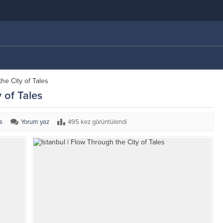
the City of Tales
 of Tales
s
Yorum yaz
495 kez görüntülendi