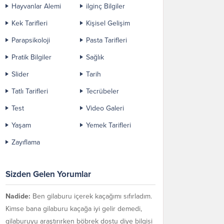
Hayvanlar Alemi
ilginç Bilgiler
Kek Tarifleri
Kişisel Gelişim
Parapsikoloji
Pasta Tarifleri
Pratik Bilgiler
Sağlık
Slider
Tarih
Tatlı Tarifleri
Tecrübeler
Test
Video Galeri
Yaşam
Yemek Tarifleri
Zayıflama
Sizden Gelen Yorumlar
Nadide:
Ben gilaburu içerek kaçağımı sıfırladım.
Kimse bana gilaburu kaçağa iyi gelir demedi,
gilaburuyu araştırırken böbrek dostu diye bilgisi