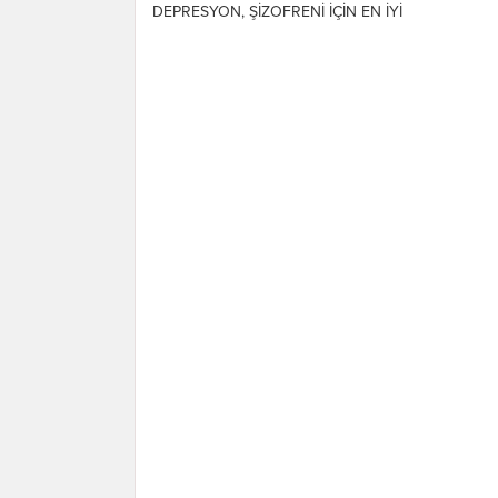
DEPRESYON, ŞİZOFRENİ İÇİN EN İYİ
DOĞAL ÇÖZÜM KENEVİR YAĞI
(Kendir Yağı) Amerika Birleşik
Devletleri’ndeki bazı aileler, ağır...