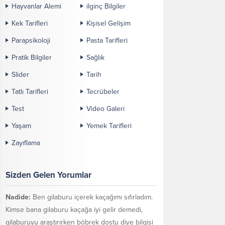
Hayvanlar Alemi
ilginç Bilgiler
Kek Tarifleri
Kişisel Gelişim
Parapsikoloji
Pasta Tarifleri
Pratik Bilgiler
Sağlık
Slider
Tarih
Tatlı Tarifleri
Tecrübeler
Test
Video Galeri
Yaşam
Yemek Tarifleri
Zayıflama
Sizden Gelen Yorumlar
Nadide:
Ben gilaburu içerek kaçağımı sıfırladım.
Kimse bana gilaburu kaçağa iyi gelir demedi,
gilaburuyu araştırırken böbrek dostu diye bilgisi