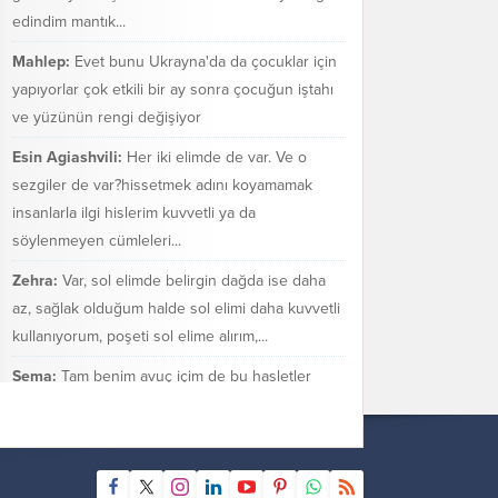
edindim mantık...
Mahlep:
Evet bunu Ukrayna'da da çocuklar için
yapıyorlar çok etkili bir ay sonra çocuğun iştahı
ve yüzünün rengi değişiyor
Esin Agiashvili:
Her iki elimde de var. Ve o
sezgiler de var?hissetmek adını koyamamak
insanlarla ilgi hislerim kuvvetli ya da
söylenmeyen cümleleri...
Zehra:
Var, sol elimde belirgin dağda ise daha
az, sağlak olduğum halde sol elimi daha kuvvetli
kullanıyorum, poşeti sol elime alırım,...
Sema:
Tam benim avuç içim de bu hasletler
bende var mı bilmiyorum. Sezgilerimin çok güçlü
olduğu bir gerçek.