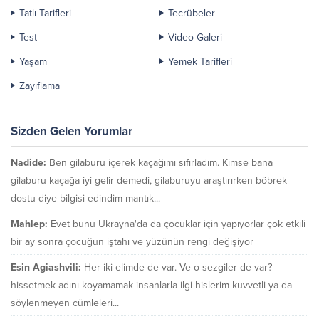
Tatlı Tarifleri
Tecrübeler
Test
Video Galeri
Yaşam
Yemek Tarifleri
Zayıflama
Sizden Gelen Yorumlar
Nadide:
Ben gilaburu içerek kaçağımı sıfırladım. Kimse bana
gilaburu kaçağa iyi gelir demedi, gilaburuyu araştırırken böbrek
dostu diye bilgisi edindim mantık...
Mahlep:
Evet bunu Ukrayna'da da çocuklar için yapıyorlar çok etkili
bir ay sonra çocuğun iştahı ve yüzünün rengi değişiyor
Esin Agiashvili:
Her iki elimde de var. Ve o sezgiler de var?
hissetmek adını koyamamak insanlarla ilgi hislerim kuvvetli ya da
söylenmeyen cümleleri...