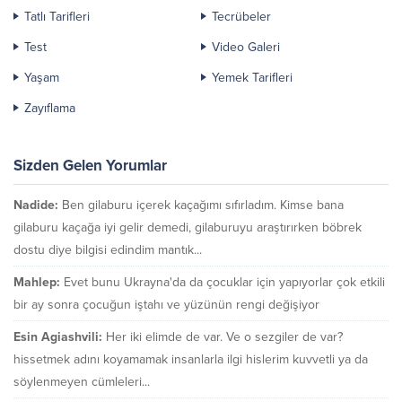
Tatlı Tarifleri
Tecrübeler
Test
Video Galeri
Yaşam
Yemek Tarifleri
Zayıflama
Sizden Gelen Yorumlar
Nadide:
Ben gilaburu içerek kaçağımı sıfırladım. Kimse bana
gilaburu kaçağa iyi gelir demedi, gilaburuyu araştırırken böbrek
dostu diye bilgisi edindim mantık...
Mahlep:
Evet bunu Ukrayna'da da çocuklar için yapıyorlar çok etkili
bir ay sonra çocuğun iştahı ve yüzünün rengi değişiyor
Esin Agiashvili:
Her iki elimde de var. Ve o sezgiler de var?
hissetmek adını koyamamak insanlarla ilgi hislerim kuvvetli ya da
söylenmeyen cümleleri...