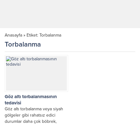
Anasayfa
»
Etiket: Torbalanma
Torbalanma
Göz altı torbalanmasının
tedavisi
Göz altı torbalanma veya siyah
gölgeler gibi rahatsız edici
durumlar daha çok böbrek,
karaciğer, kalp, kan dolaşım
sitemindeki sorunlardan sonra...