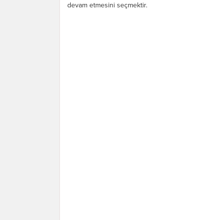
devam etmesini seçmektir.
Kabullenme, herhangi bir deneyimin...