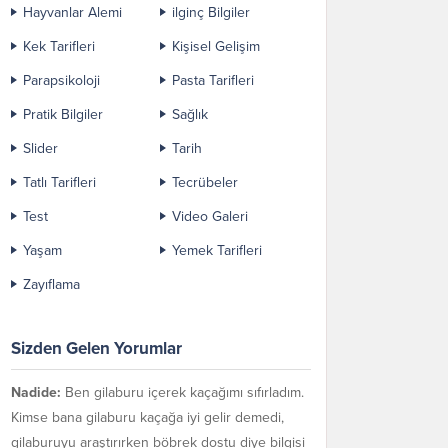
Hayvanlar Alemi
ilginç Bilgiler
Kek Tarifleri
Kişisel Gelişim
Parapsikoloji
Pasta Tarifleri
Pratik Bilgiler
Sağlık
Slider
Tarih
Tatlı Tarifleri
Tecrübeler
Test
Video Galeri
Yaşam
Yemek Tarifleri
Zayıflama
Sizden Gelen Yorumlar
Nadide:
Ben gilaburu içerek kaçağımı sıfırladım.
Kimse bana gilaburu kaçağa iyi gelir demedi,
gilaburuyu araştırırken böbrek dostu diye bilgisi