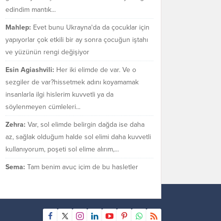
edindim mantık...
Mahlep:
Evet bunu Ukrayna'da da çocuklar için
yapıyorlar çok etkili bir ay sonra çocuğun iştahı
ve yüzünün rengi değişiyor
Esin Agiashvili:
Her iki elimde de var. Ve o
sezgiler de var?hissetmek adını koyamamak
insanlarla ilgi hislerim kuvvetli ya da
söylenmeyen cümleleri...
Zehra:
Var, sol elimde belirgin dağda ise daha
az, sağlak olduğum halde sol elimi daha kuvvetli
kullanıyorum, poşeti sol elime alırım,...
Sema:
Tam benim avuç içim de bu hasletler
bende var mı bilmiyorum. Sezgilerimin çok güçlü
olduğu bir gerçek.