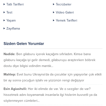
Tatlı Tarifleri
Tecrübeler
Test
Video Galeri
Yaşam
Yemek Tarifleri
Zayıflama
Sizden Gelen Yorumlar
Nadide:
Ben gilaburu içerek kaçağımı sıfırladım. Kimse bana
gilaburu kaçağa iyi gelir demedi, gilaburuyu araştırırken böbrek
dostu diye bilgisi edindim mantık...
Mahlep:
Evet bunu Ukrayna'da da çocuklar için yapıyorlar çok etkili
bir ay sonra çocuğun iştahı ve yüzünün rengi değişiyor
Esin Agiashvili:
Her iki elimde de var. Ve o sezgiler de var?
hissetmek adını koyamamak insanlarla ilgi hislerim kuvvetli ya da
söylenmeyen cümleleri...