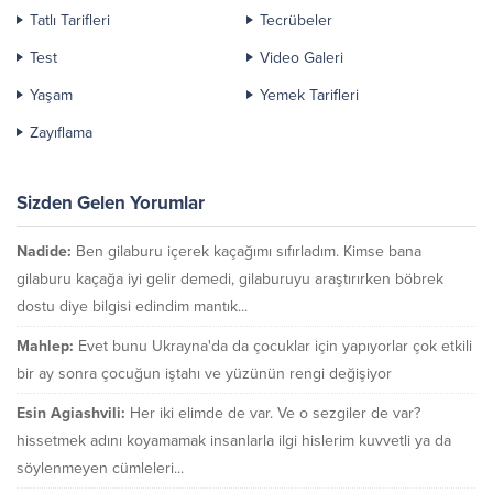
Tatlı Tarifleri
Tecrübeler
Test
Video Galeri
Yaşam
Yemek Tarifleri
Zayıflama
Sizden Gelen Yorumlar
Nadide:
Ben gilaburu içerek kaçağımı sıfırladım. Kimse bana
gilaburu kaçağa iyi gelir demedi, gilaburuyu araştırırken böbrek
dostu diye bilgisi edindim mantık...
Mahlep:
Evet bunu Ukrayna'da da çocuklar için yapıyorlar çok etkili
bir ay sonra çocuğun iştahı ve yüzünün rengi değişiyor
Esin Agiashvili:
Her iki elimde de var. Ve o sezgiler de var?
hissetmek adını koyamamak insanlarla ilgi hislerim kuvvetli ya da
söylenmeyen cümleleri...