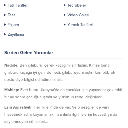
Tatlı Tarifleri
Tecrübeler
Test
Video Galeri
Yaşam
Yemek Tarifleri
Zayıflama
Sizden Gelen Yorumlar
Nadide:
Ben gilaburu içerek kaçağımı sıfırladım. Kimse bana
gilaburu kaçağa iyi gelir demedi, gilaburuyu araştırırken böbrek
dostu diye bilgisi edindim mantık...
Mahlep:
Evet bunu Ukrayna'da da çocuklar için yapıyorlar çok etkili
bir ay sonra çocuğun iştahı ve yüzünün rengi değişiyor
Esin Agiashvili:
Her iki elimde de var. Ve o sezgiler de var?
hissetmek adını koyamamak insanlarla ilgi hislerim kuvvetli ya da
söylenmeyen cümleleri...