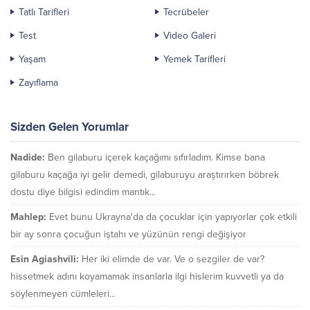
Tatlı Tarifleri
Tecrübeler
Test
Video Galeri
Yaşam
Yemek Tarifleri
Zayıflama
Sizden Gelen Yorumlar
Nadide:
Ben gilaburu içerek kaçağımı sıfırladım. Kimse bana
gilaburu kaçağa iyi gelir demedi, gilaburuyu araştırırken böbrek
dostu diye bilgisi edindim mantık...
Mahlep:
Evet bunu Ukrayna'da da çocuklar için yapıyorlar çok etkili
bir ay sonra çocuğun iştahı ve yüzünün rengi değişiyor
Esin Agiashvili:
Her iki elimde de var. Ve o sezgiler de var?
hissetmek adını koyamamak insanlarla ilgi hislerim kuvvetli ya da
söylenmeyen cümleleri...