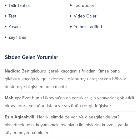
Tatlı Tarifleri
Tecrübeler
Test
Video Galeri
Yaşam
Yemek Tarifleri
Zayıflama
Sizden Gelen Yorumlar
Nadide:
Ben gilaburu içerek kaçağımı sıfırladım. Kimse bana
gilaburu kaçağa iyi gelir demedi, gilaburuyu araştırırken böbrek
dostu diye bilgisi edindim mantık...
Mahlep:
Evet bunu Ukrayna'da da çocuklar için yapıyorlar çok etkili
bir ay sonra çocuğun iştahı ve yüzünün rengi değişiyor
Esin Agiashvili:
Her iki elimde de var. Ve o sezgiler de var?
hissetmek adını koyamamak insanlarla ilgi hislerim kuvvetli ya da
söylenmeyen cümleleri...