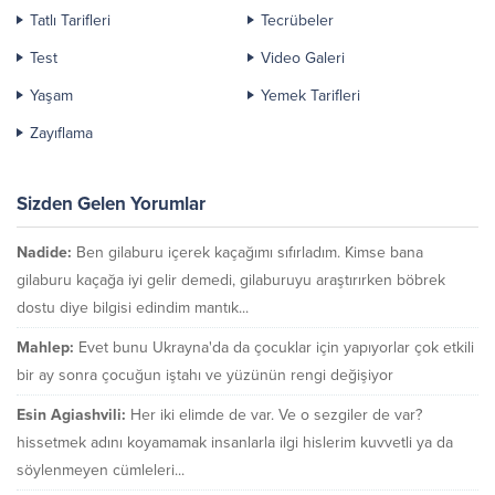
Tatlı Tarifleri
Tecrübeler
Test
Video Galeri
Yaşam
Yemek Tarifleri
Zayıflama
Sizden Gelen Yorumlar
Nadide:
Ben gilaburu içerek kaçağımı sıfırladım. Kimse bana
gilaburu kaçağa iyi gelir demedi, gilaburuyu araştırırken böbrek
dostu diye bilgisi edindim mantık...
Mahlep:
Evet bunu Ukrayna'da da çocuklar için yapıyorlar çok etkili
bir ay sonra çocuğun iştahı ve yüzünün rengi değişiyor
Esin Agiashvili:
Her iki elimde de var. Ve o sezgiler de var?
hissetmek adını koyamamak insanlarla ilgi hislerim kuvvetli ya da
söylenmeyen cümleleri...