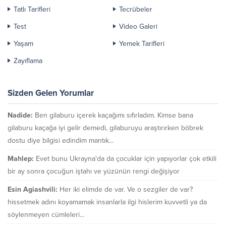
Tatlı Tarifleri
Tecrübeler
Test
Video Galeri
Yaşam
Yemek Tarifleri
Zayıflama
Sizden Gelen Yorumlar
Nadide:
Ben gilaburu içerek kaçağımı sıfırladım. Kimse bana
gilaburu kaçağa iyi gelir demedi, gilaburuyu araştırırken böbrek
dostu diye bilgisi edindim mantık...
Mahlep:
Evet bunu Ukrayna'da da çocuklar için yapıyorlar çok etkili
bir ay sonra çocuğun iştahı ve yüzünün rengi değişiyor
Esin Agiashvili:
Her iki elimde de var. Ve o sezgiler de var?
hissetmek adını koyamamak insanlarla ilgi hislerim kuvvetli ya da
söylenmeyen cümleleri...