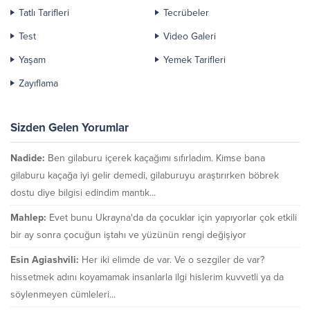
Tatlı Tarifleri
Tecrübeler
Test
Video Galeri
Yaşam
Yemek Tarifleri
Zayıflama
Sizden Gelen Yorumlar
Nadide:
Ben gilaburu içerek kaçağımı sıfırladım. Kimse bana
gilaburu kaçağa iyi gelir demedi, gilaburuyu araştırırken böbrek
dostu diye bilgisi edindim mantık...
Mahlep:
Evet bunu Ukrayna'da da çocuklar için yapıyorlar çok etkili
bir ay sonra çocuğun iştahı ve yüzünün rengi değişiyor
Esin Agiashvili:
Her iki elimde de var. Ve o sezgiler de var?
hissetmek adını koyamamak insanlarla ilgi hislerim kuvvetli ya da
söylenmeyen cümleleri...