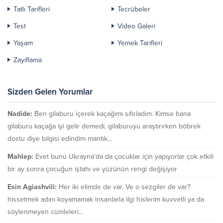
Tatlı Tarifleri
Tecrübeler
Test
Video Galeri
Yaşam
Yemek Tarifleri
Zayıflama
Sizden Gelen Yorumlar
Nadide:
Ben gilaburu içerek kaçağımı sıfırladım. Kimse bana
gilaburu kaçağa iyi gelir demedi, gilaburuyu araştırırken böbrek
dostu diye bilgisi edindim mantık...
Mahlep:
Evet bunu Ukrayna'da da çocuklar için yapıyorlar çok etkili
bir ay sonra çocuğun iştahı ve yüzünün rengi değişiyor
Esin Agiashvili:
Her iki elimde de var. Ve o sezgiler de var?
hissetmek adını koyamamak insanlarla ilgi hislerim kuvvetli ya da
söylenmeyen cümleleri...