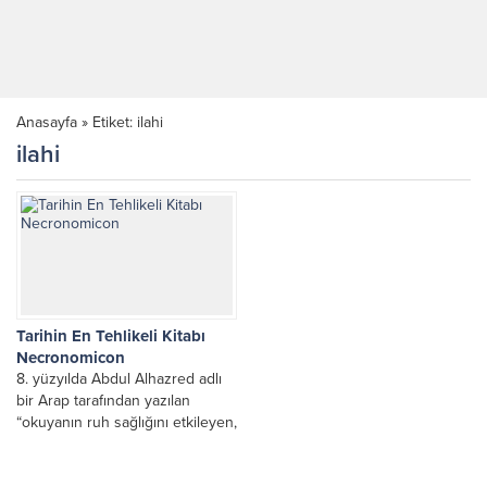
Anasayfa
»
Etiket: ilahi
ilahi
Tarihin En Tehlikeli Kitabı
Necronomicon
8. yüzyılda Abdul Alhazred adlı
bir Arap tarafından yazılan
“okuyanın ruh sağlığını etkileyen,
doğaüstü güçlerin anlatıldığı,
büyü ve diğer varlıklarla...