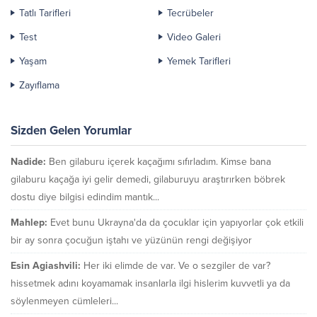
Tatlı Tarifleri
Tecrübeler
Test
Video Galeri
Yaşam
Yemek Tarifleri
Zayıflama
Sizden Gelen Yorumlar
Nadide:
Ben gilaburu içerek kaçağımı sıfırladım. Kimse bana
gilaburu kaçağa iyi gelir demedi, gilaburuyu araştırırken böbrek
dostu diye bilgisi edindim mantık...
Mahlep:
Evet bunu Ukrayna'da da çocuklar için yapıyorlar çok etkili
bir ay sonra çocuğun iştahı ve yüzünün rengi değişiyor
Esin Agiashvili:
Her iki elimde de var. Ve o sezgiler de var?
hissetmek adını koyamamak insanlarla ilgi hislerim kuvvetli ya da
söylenmeyen cümleleri...