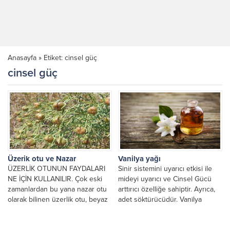
Anasayfa
»
Etiket: cinsel güç
cinsel güç
Üzerik otu ve Nazar
Vanilya yağı
ÜZERLİK OTUNUN FAYDALARI
Sinir sistemini uyarıcı etkisi ile
NE İÇİN KULLANILIR. Çok eski
mideyi uyarıcı ve Cinsel Gücü
zamanlardan bu yana nazar otu
arttırıcı özelliğe sahiptir. Ayrıca,
olarak bilinen üzerlik otu, beyaz
adet söktürücüdür. Vanilya
çiçekleri olan...
yağının bilinen yararları...