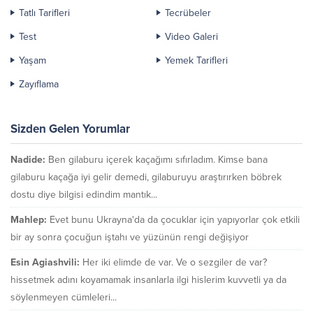
Tatlı Tarifleri
Tecrübeler
Test
Video Galeri
Yaşam
Yemek Tarifleri
Zayıflama
Sizden Gelen Yorumlar
Nadide:
Ben gilaburu içerek kaçağımı sıfırladım. Kimse bana
gilaburu kaçağa iyi gelir demedi, gilaburuyu araştırırken böbrek
dostu diye bilgisi edindim mantık...
Mahlep:
Evet bunu Ukrayna'da da çocuklar için yapıyorlar çok etkili
bir ay sonra çocuğun iştahı ve yüzünün rengi değişiyor
Esin Agiashvili:
Her iki elimde de var. Ve o sezgiler de var?
hissetmek adını koyamamak insanlarla ilgi hislerim kuvvetli ya da
söylenmeyen cümleleri...