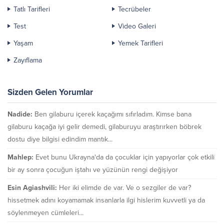
Tatlı Tarifleri
Tecrübeler
Test
Video Galeri
Yaşam
Yemek Tarifleri
Zayıflama
Sizden Gelen Yorumlar
Nadide:
Ben gilaburu içerek kaçağımı sıfırladım. Kimse bana
gilaburu kaçağa iyi gelir demedi, gilaburuyu araştırırken böbrek
dostu diye bilgisi edindim mantık...
Mahlep:
Evet bunu Ukrayna'da da çocuklar için yapıyorlar çok etkili
bir ay sonra çocuğun iştahı ve yüzünün rengi değişiyor
Esin Agiashvili:
Her iki elimde de var. Ve o sezgiler de var?
hissetmek adını koyamamak insanlarla ilgi hislerim kuvvetli ya da
söylenmeyen cümleleri...