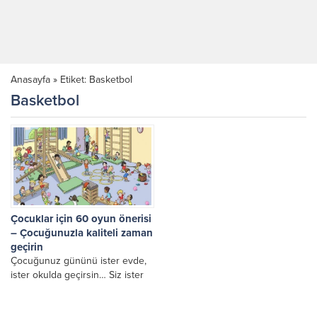
Anasayfa
»
Etiket: Basketbol
Basketbol
Çocuklar için 60 oyun önerisi
– Çocuğunuzla kaliteli zaman
geçirin
Çocuğunuz gününü ister evde,
ister okulda geçirsin… Siz ister
çalışın, ister çalışmayın ama gün
içinde banyo, yemek gibi