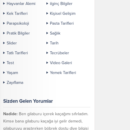
Hayvanlar Alemi
ilginç Bilgiler
Kek Tarifleri
Kişisel Gelişim
Parapsikoloji
Pasta Tarifleri
Pratik Bilgiler
Sağlık
Slider
Tarih
Tatlı Tarifleri
Tecrübeler
Test
Video Galeri
Yaşam
Yemek Tarifleri
Zayıflama
Sizden Gelen Yorumlar
Nadide:
Ben gilaburu içerek kaçağımı sıfırladım.
Kimse bana gilaburu kaçağa iyi gelir demedi,
gilaburuyu araştırırken böbrek dostu diye bilgisi