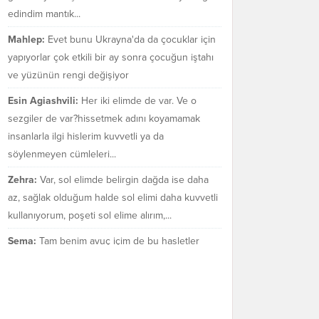
edindim mantık...
Mahlep:
Evet bunu Ukrayna'da da çocuklar için
yapıyorlar çok etkili bir ay sonra çocuğun iştahı
ve yüzünün rengi değişiyor
Esin Agiashvili:
Her iki elimde de var. Ve o
sezgiler de var?hissetmek adını koyamamak
insanlarla ilgi hislerim kuvvetli ya da
söylenmeyen cümleleri...
Zehra:
Var, sol elimde belirgin dağda ise daha
az, sağlak olduğum halde sol elimi daha kuvvetli
kullanıyorum, poşeti sol elime alırım,...
Sema:
Tam benim avuç içim de bu hasletler
bende var mı bilmiyorum. Sezgilerimin çok güçlü
olduğu bir gerçek.