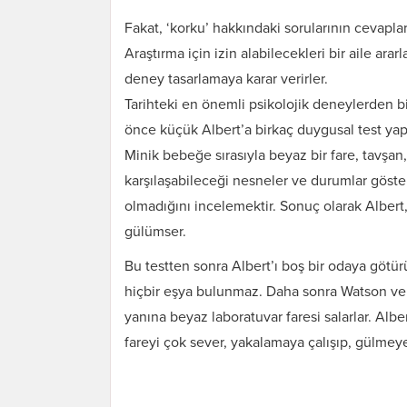
Fakat, ‘korku’ hakkındaki sorularının cevapları
Araştırma için izin alabilecekleri bir aile arar
deney tasarlamaya karar verirler.
Tarihteki en önemli psikolojik deneylerden b
önce küçük Albert’a birkaç duygusal test yapı
Minik bebeğe sırasıyla beyaz bir fare, tavşan,
karşılaşabileceği nesneler ve durumlar gösteri
olmadığını incelemektir. Sonuç olarak Alber
gülümser.
Bu testten sonra Albert’ı boş bir odaya götü
hiçbir eşya bulunmaz. Daha sonra Watson ve as
yanına beyaz laboratuvar faresi salarlar. Albe
fareyi çok sever, yakalamaya çalışıp, gülmeye