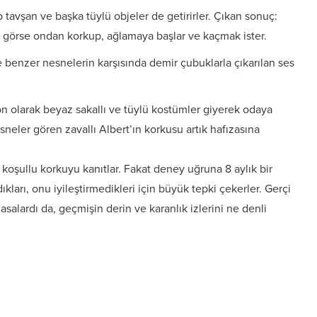
 tavşan ve başka tüylü objeler de getirirler. Çıkan sonuç:
ne görse ondan korkup, ağlamaya başlar ve kaçmak ister.
benzer nesnelerin karşısında demir çubuklarla çıkarılan ses
on olarak beyaz sakallı ve tüylü kostümler giyerek odaya
sneler gören zavallı Albert’ın korkusu artık hafızasına
 koşullu korkuyu kanıtlar. Fakat deney uğruna 8 aylık bir
ları, onu iyileştirmedikleri için büyük tepki çekerler. Gerçi
şlasalardı da, geçmişin derin ve karanlık izlerini ne denli