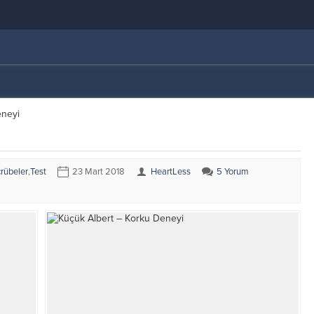
eneyi
rübeler
,
Test
23 Mart 2018
HeartLess
5 Yorum