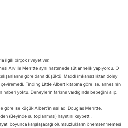
ilgili birçok rivayet var.
nesi Arvilla Merritte aynı hastanede süt annelik yapıyordu. O
çalışanlarına göre daha düşüktü. Maddi imkansızlıktan dolayı
 çeviremedi. Finding Little Albert kitabına göre ise, annesinin
 haberi yoktu. Deneylerin farkına vardığında bebeğini alıp,
 göre ise küçük Albert’in asıl adı Douglas Merritte.
’den (Beyinde su toplanması) hayatını kaybetti.
hayatı boyunca karşılaşacağı olumsuzlukların önemsenmemesi