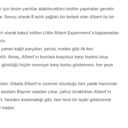
 için kesin yanıtlar alabilecekleri testler yapmaları gerekir.
lar. Sonuç olarak 8 aylık sağlıklı bir bebek olan Albert ile bir
iri olarak kabul edilen Little Albert Experiment’a başlamadan
lır.
 yanan kağıt parçaları, peruk, maske gibi ilk kez
lir. Amaç, Albert’ın bunlara koşulsuz karşı tepkisi olup
t, gördüğü hiçbir nesneye karşı korku göstermez; her şeye
rürler. Odada Albert’ın üzerine oturduğu bez yatak haricinde
istanı Rayner odadan çıkar, yalnız bıraktıkları Albert’ın
rt, fareden korkmadığı gibi, tam tersi bir tepki göstererek
 başlar.