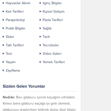
Hayvanlar Alemi
ilginç Bilgiler
Kek Tarifleri
Kişisel Gelişim
Parapsikoloji
Pasta Tarifleri
Pratik Bilgiler
Sağlık
Slider
Tarih
Tatlı Tarifleri
Tecrübeler
Test
Video Galeri
Yaşam
Yemek Tarifleri
Zayıflama
Sizden Gelen Yorumlar
Nadide:
Ben gilaburu içerek kaçağımı sıfırladım.
Kimse bana gilaburu kaçağa iyi gelir demedi,
gilaburuyu araştırırken böbrek dostu diye bilgisi