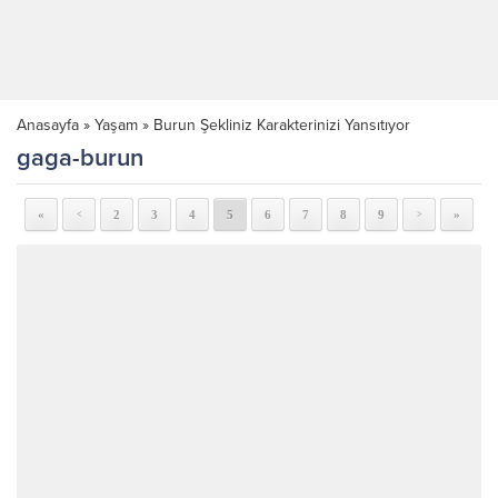
Anasayfa
»
Yaşam
»
Burun Şekliniz Karakterinizi Yansıtıyor
gaga-burun
«
2
3
4
5
6
7
8
9
»
<
>