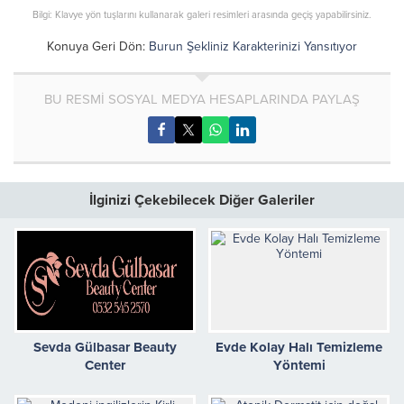
Bilgi: Klavye yön tuşlarını kullanarak galeri resimleri arasında geçiş yapabilirsiniz.
Konuya Geri Dön:
Burun Şekliniz Karakterinizi Yansıtıyor
BU RESMİ SOSYAL MEDYA HESAPLARINDA PAYLAŞ
İlginizi Çekebilecek Diğer Galeriler
Sevda Gülbasar Beauty
Evde Kolay Halı Temizleme
Center
Yöntemi